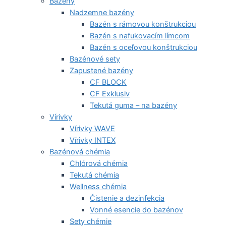
Bazény
Nadzemne bazény
Bazén s rámovou konštrukciou
Bazén s nafukovacím límcom
Bazén s oceľovou konštrukciou
Bazénové sety
Zapustené bazény
CF BLOCK
CF Exklusiv
Tekutá guma – na bazény
Vírivky
Vírivky WAVE
Vírivky INTEX
Bazénová chémia
Chlórová chémia
Tekutá chémia
Wellness chémia
Čistenie a dezinfekcia
Vonné esencie do bazénov
Sety chémie