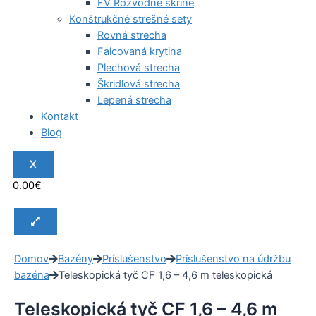
FV Rozvodné skrine
Konštrukčné strešné sety
Rovná strecha
Falcovaná krytina
Plechová strecha
Škridlová strecha
Lepená strecha
Kontakt
Blog
X
0.00
€
Domov
Bazény
Príslušenstvo
Príslušenstvo na údržbu
bazéna
Teleskopická tyč CF 1,6 – 4,6 m teleskopická
Teleskopická tyč CF 1,6 – 4,6 m