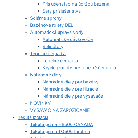
Príslušenstvo na údržbu bazéna
Sety príslušenstva
Solárne sprchy
Bazénové rolety DEL
Automatická úprava vody
Automatické dávkovače
Solinátory
Tepelné čerpadlá
Tepelné čerpadlá
Krycie płachty pre tepelné čerpadlá
Náhradné diely
Náhradné diely pre bazény
Náhradné diely pre filtrácie
Náhradné diely pre vysávače
NOVINKY
VYSÁVAČ NA ZAPOŽIČANIE
Tekutá izolácia
Tekutá guma HB500 CANADA
Tekutá guma TG500 farebná