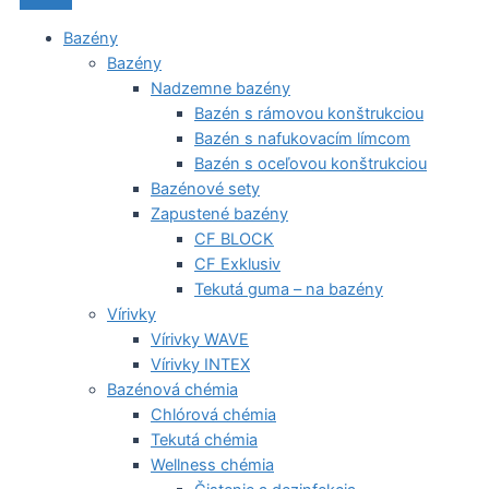
Bazény
Bazény
Nadzemne bazény
Bazén s rámovou konštrukciou
Bazén s nafukovacím límcom
Bazén s oceľovou konštrukciou
Bazénové sety
Zapustené bazény
CF BLOCK
CF Exklusiv
Tekutá guma – na bazény
Vírivky
Vírivky WAVE
Vírivky INTEX
Bazénová chémia
Chlórová chémia
Tekutá chémia
Wellness chémia