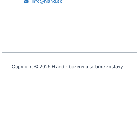
info@hland.sk
Copyright © 2026 Hland - bazény a solárne zostavy
Cookies a podobné technológie
Používame cookies a ďalšie technológie na sledovanie
webu, aby sme vám poskytli najlepšie možné služby,
analyzovali používanie a poskytovali marketingové
kampane prispôsobené vašim záujmom.
Marketing