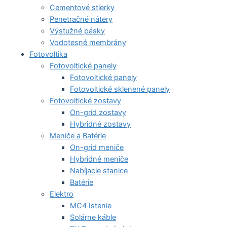
Cementové stierky
Penetračné nátery
Výstužné pásky
Vodotesné membrány
Fotovoltika
Fotovoltické panely
Fotovoltické panely
Fotovoltické sklenené panely
Fotovoltické zostavy
On-grid zostavy
Hybridné zostavy
Meniče a Batérie
On-grid meniče
Hybridné meniče
Nabíjacie stanice
Batérie
Elektro
MC4 Istenie
Solárne káble