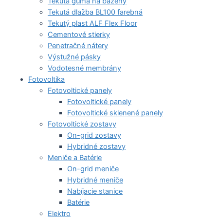
Tekutá guma na bazény
Tekutá dlažba BL100 farebná
Tekutý plast ALF Flex Floor
Cementové stierky
Penetračné nátery
Výstužné pásky
Vodotesné membrány
Fotovoltika
Fotovoltické panely
Fotovoltické panely
Fotovoltické sklenené panely
Fotovoltické zostavy
On-grid zostavy
Hybridné zostavy
Meniče a Batérie
On-grid meniče
Hybridné meniče
Nabíjacie stanice
Batérie
Elektro