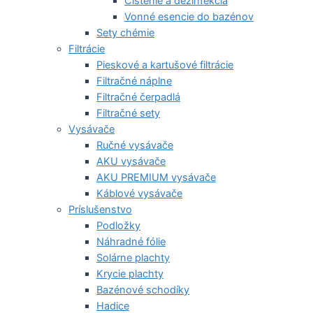
Čistenie a dezinfekcia
Vonné esencie do bazénov
Sety chémie
Filtrácie
Pieskové a kartušové filtrácie
Filtračné náplne
Filtračné čerpadlá
Filtračné sety
Vysávače
Ručné vysávače
AKU vysávače
AKU PREMIUM vysávače
Káblové vysávače
Príslušenstvo
Podložky
Náhradné fólie
Solárne plachty
Krycie plachty
Bazénové schodíky
Hadice