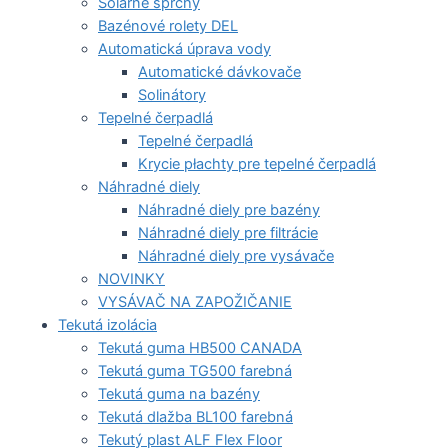
Solárne sprchy
Bazénové rolety DEL
Automatická úprava vody
Automatické dávkovače
Solinátory
Tepelné čerpadlá
Tepelné čerpadlá
Krycie płachty pre tepelné čerpadlá
Náhradné diely
Náhradné diely pre bazény
Náhradné diely pre filtrácie
Náhradné diely pre vysávače
NOVINKY
VYSÁVAČ NA ZAPOŽIČANIE
Tekutá izolácia
Tekutá guma HB500 CANADA
Tekutá guma TG500 farebná
Tekutá guma na bazény
Tekutá dlažba BL100 farebná
Tekutý plast ALF Flex Floor