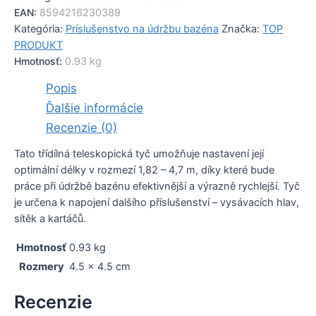
EAN:
8594216230389
Kategória:
Príslušenstvo na údržbu bazéna
Značka:
TOP
PRODUKT
Hmotnosť:
0.93 kg
Popis
Ďalšie informácie
Recenzie (0)
Tato třídílná teleskopická tyč umožňuje nastavení její
optimální délky v rozmezí 1,82 – 4,7 m, díky které bude
práce při údržbě bazénu efektivnější a výrazně rychlejší. Tyč
je určena k napojení dalšího příslušenství – vysávacích hlav,
sítěk a kartáčů.
Hmotnosť
0.93 kg
Rozmery
4.5 × 4.5 cm
Recenzie