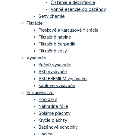
Čistenie a dezinfekcia
Vonné esencie do bazénov
Sety chémie
Filtrácie
Pieskové a kartušové filtrácie
Filtračné náplne
Filtračné čerpadlá
Filtračné sety
Vysávače
Ručné vysávače
AKU vysávače
AKU PREMIUM vysávače
Káblové vysávače
Príslušenstvo
Podložky
Náhradné fólie
Solárne plachty
Krycie plachty
Bazénové schodíky
Hadice