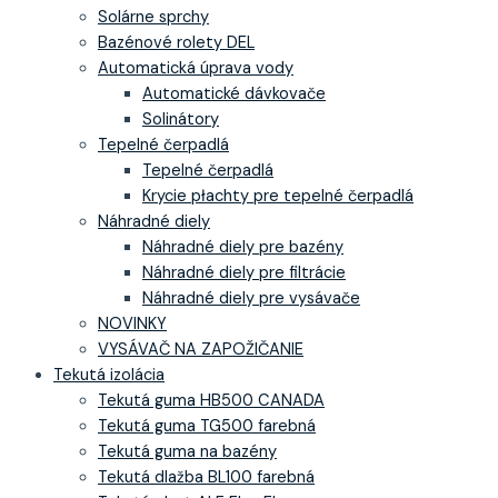
Solárne sprchy
Bazénové rolety DEL
Automatická úprava vody
Automatické dávkovače
Solinátory
Tepelné čerpadlá
Tepelné čerpadlá
Krycie płachty pre tepelné čerpadlá
Náhradné diely
Náhradné diely pre bazény
Náhradné diely pre filtrácie
Náhradné diely pre vysávače
NOVINKY
VYSÁVAČ NA ZAPOŽIČANIE
Tekutá izolácia
Tekutá guma HB500 CANADA
Tekutá guma TG500 farebná
Tekutá guma na bazény
Tekutá dlažba BL100 farebná