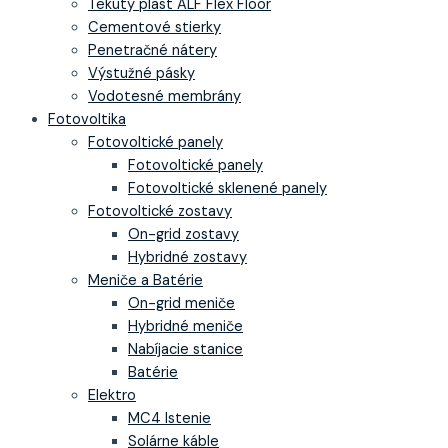
Tekutý plast ALF Flex Floor
Cementové stierky
Penetračné nátery
Výstužné pásky
Vodotesné membrány
Fotovoltika
Fotovoltické panely
Fotovoltické panely
Fotovoltické sklenené panely
Fotovoltické zostavy
On-grid zostavy
Hybridné zostavy
Meniče a Batérie
On-grid meniče
Hybridné meniče
Nabíjacie stanice
Batérie
Elektro
MC4 Istenie
Solárne káble