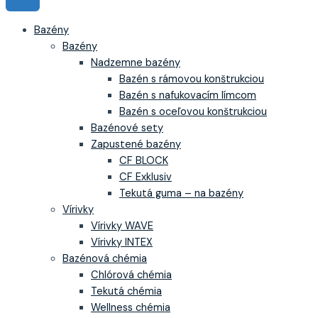
Bazény
Bazény
Nadzemne bazény
Bazén s rámovou konštrukciou
Bazén s nafukovacím límcom
Bazén s oceľovou konštrukciou
Bazénové sety
Zapustené bazény
CF BLOCK
CF Exklusiv
Tekutá guma – na bazény
Vírivky
Vírivky WAVE
Vírivky INTEX
Bazénová chémia
Chlórová chémia
Tekutá chémia
Wellness chémia