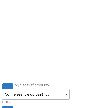
Preskočiť
na
obsah
0.00
€