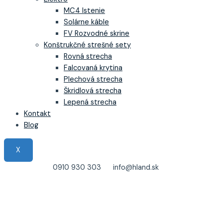
MC4 Istenie
Solárne káble
FV Rozvodné skrine
Konštrukčné strešné sety
Rovná strecha
Falcovaná krytina
Plechová strecha
Škridlová strecha
Lepená strecha
Kontakt
Blog
X
0910 930 303
info@hland.sk