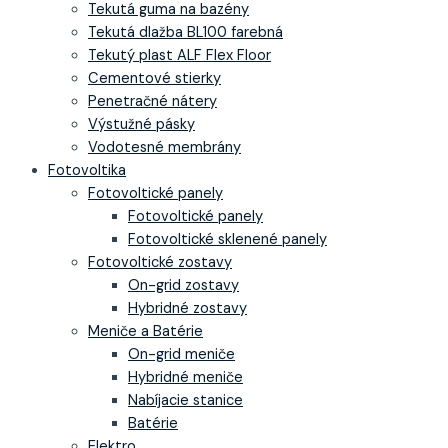
Tekutá guma na bazény
Tekutá dlažba BL100 farebná
Tekutý plast ALF Flex Floor
Cementové stierky
Penetračné nátery
Výstužné pásky
Vodotesné membrány
Fotovoltika
Fotovoltické panely
Fotovoltické panely
Fotovoltické sklenené panely
Fotovoltické zostavy
On-grid zostavy
Hybridné zostavy
Meniče a Batérie
On-grid meniče
Hybridné meniče
Nabíjacie stanice
Batérie
Elektro