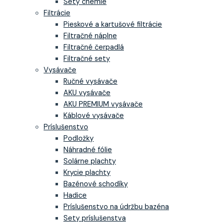
Sety chémie
Filtrácie
Pieskové a kartušové filtrácie
Filtračné náplne
Filtračné čerpadlá
Filtračné sety
Vysávače
Ručné vysávače
AKU vysávače
AKU PREMIUM vysávače
Káblové vysávače
Príslušenstvo
Podložky
Náhradné fólie
Solárne plachty
Krycie plachty
Bazénové schodíky
Hadice
Príslušenstvo na údržbu bazéna
Sety príslušenstva