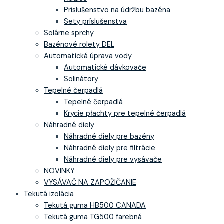
Príslušenstvo na údržbu bazéna
Sety príslušenstva
Solárne sprchy
Bazénové rolety DEL
Automatická úprava vody
Automatické dávkovače
Solinátory
Tepelné čerpadlá
Tepelné čerpadlá
Krycie płachty pre tepelné čerpadlá
Náhradné diely
Náhradné diely pre bazény
Náhradné diely pre filtrácie
Náhradné diely pre vysávače
NOVINKY
VYSÁVAČ NA ZAPOŽIČANIE
Tekutá izolácia
Tekutá guma HB500 CANADA
Tekutá guma TG500 farebná