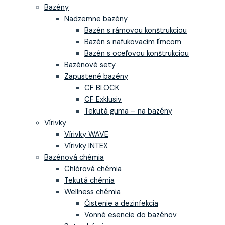
Bazény
Nadzemne bazény
Bazén s rámovou konštrukciou
Bazén s nafukovacím límcom
Bazén s oceľovou konštrukciou
Bazénové sety
Zapustené bazény
CF BLOCK
CF Exklusiv
Tekutá guma – na bazény
Vírivky
Vírivky WAVE
Vírivky INTEX
Bazénová chémia
Chlórová chémia
Tekutá chémia
Wellness chémia
Čistenie a dezinfekcia
Vonné esencie do bazénov