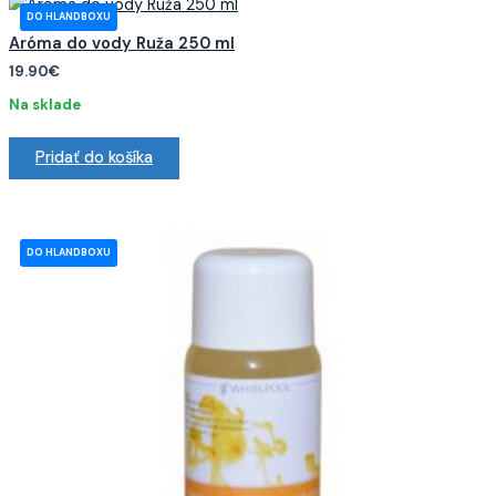
Aróma do vody Ruža 250 ml
19.90
€
Na sklade
Pridať do košíka