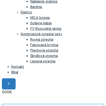
Nabíjacie stanice
Batérie
Elektro
MC4 Istenie
Solárne káble
FV Rozvodné skrine
Konštrukčné strešné sety
Rovná strecha
Falcovaná krytina
Plechová strecha
Škridlová strecha
Lepená strecha
Kontakt
Blog
X
0.00
€