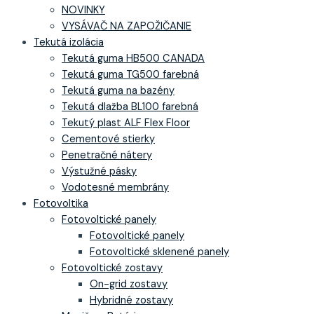
NOVINKY
VYSÁVAČ NA ZAPOŽIČANIE
Tekutá izolácia
Tekutá guma HB500 CANADA
Tekutá guma TG500 farebná
Tekutá guma na bazény
Tekutá dlažba BL100 farebná
Tekutý plast ALF Flex Floor
Cementové stierky
Penetračné nátery
Výstužné pásky
Vodotesné membrány
Fotovoltika
Fotovoltické panely
Fotovoltické panely
Fotovoltické sklenené panely
Fotovoltické zostavy
On-grid zostavy
Hybridné zostavy