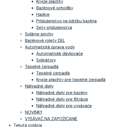
Krycie plachty
Bazénové schodíky
Hadice
Príslušenstvo na údržbu bazéna
Sety príslušenstva
Solárne sprchy
Bazénové rolety DEL
Automatická úprava vody
Automatické dávkovače
Solinátory
Tepelné čerpadlá
Tepelné čerpadlá
Krycie płachty pre tepelné čerpadlá
Náhradné diely
Náhradné diely pre bazény
Náhradné diely pre filtrácie
Náhradné diely pre vysávače
NOVINKY
VYSÁVAČ NA ZAPOŽIČANIE
Tekutá izolácia