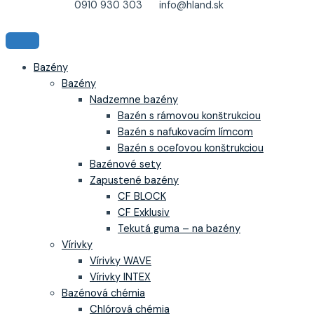
0910 930 303
info@hland.sk
Bazény
Bazény
Nadzemne bazény
Bazén s rámovou konštrukciou
Bazén s nafukovacím límcom
Bazén s oceľovou konštrukciou
Bazénové sety
Zapustené bazény
CF BLOCK
CF Exklusiv
Tekutá guma – na bazény
Vírivky
Vírivky WAVE
Vírivky INTEX
Bazénová chémia
Chlórová chémia