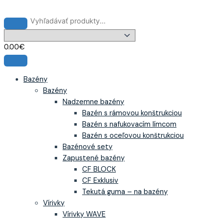
Preskočiť
na
obsah
0.00
€
Bazény
Bazény
Nadzemne bazény
Bazén s rámovou konštrukciou
Bazén s nafukovacím límcom
Bazén s oceľovou konštrukciou
Bazénové sety
Zapustené bazény
CF BLOCK
CF Exklusiv
Tekutá guma – na bazény
Vírivky
Vírivky WAVE