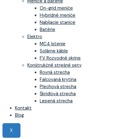
Meniče a Batérie
On-grid meniče
Hybridné meniče
Nabíjacie stanice
Batérie
Elektro
MC4 Istenie
Solárne káble
FV Rozvodné skrine
Konštrukčné strešné sety
Rovná strecha
Falcovaná krytina
Plechová strecha
Škridlová strecha
Lepená strecha
Kontakt
Blog
X