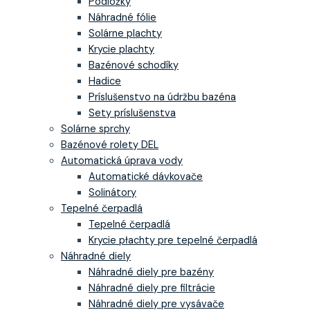
Podložky
Náhradné fólie
Solárne plachty
Krycie plachty
Bazénové schodíky
Hadice
Príslušenstvo na údržbu bazéna
Sety príslušenstva
Solárne sprchy
Bazénové rolety DEL
Automatická úprava vody
Automatické dávkovače
Solinátory
Tepelné čerpadlá
Tepelné čerpadlá
Krycie płachty pre tepelné čerpadlá
Náhradné diely
Náhradné diely pre bazény
Náhradné diely pre filtrácie
Náhradné diely pre vysávače