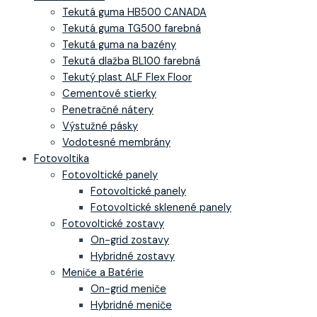
Tekutá guma HB500 CANADA
Tekutá guma TG500 farebná
Tekutá guma na bazény
Tekutá dlažba BL100 farebná
Tekutý plast ALF Flex Floor
Cementové stierky
Penetračné nátery
Výstužné pásky
Vodotesné membrány
Fotovoltika
Fotovoltické panely
Fotovoltické panely
Fotovoltické sklenené panely
Fotovoltické zostavy
On-grid zostavy
Hybridné zostavy
Meniče a Batérie
On-grid meniče
Hybridné meniče