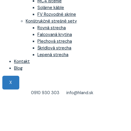
MC4 Istenie
Solárne káble
FV Rozvodné skrine
Konštrukčné strešné sety
Rovná strecha
Falcovaná krytina
Plechová strecha
Škridlová strecha
Lepená strecha
Kontakt
Blog
X
0910 930 303
info@hland.sk