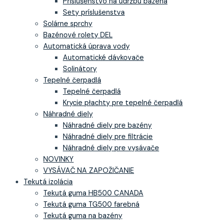
Príslušenstvo na údržbu bazéna
Sety príslušenstva
Solárne sprchy
Bazénové rolety DEL
Automatická úprava vody
Automatické dávkovače
Solinátory
Tepelné čerpadlá
Tepelné čerpadlá
Krycie płachty pre tepelné čerpadlá
Náhradné diely
Náhradné diely pre bazény
Náhradné diely pre filtrácie
Náhradné diely pre vysávače
NOVINKY
VYSÁVAČ NA ZAPOŽIČANIE
Tekutá izolácia
Tekutá guma HB500 CANADA
Tekutá guma TG500 farebná
Tekutá guma na bazény