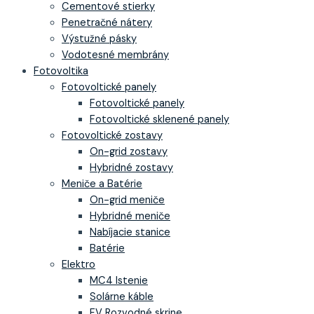
Cementové stierky
Penetračné nátery
Výstužné pásky
Vodotesné membrány
Fotovoltika
Fotovoltické panely
Fotovoltické panely
Fotovoltické sklenené panely
Fotovoltické zostavy
On-grid zostavy
Hybridné zostavy
Meniče a Batérie
On-grid meniče
Hybridné meniče
Nabíjacie stanice
Batérie
Elektro
MC4 Istenie
Solárne káble
FV Rozvodné skrine