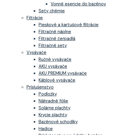
Vonné esencie do bazénov
Sety chémie
Filtrácie
Pieskové a kartušové filtrácie
Filtračné náplne
Filtračné čerpadlá
Filtračné sety
Vysávače
Ručné vysávače
AKU vysávače
AKU PREMIUM vysávače
Káblové vysávače
Príslušenstvo
Podložky
Náhradné fólie
Solárne plachty
Krycie plachty
Bazénové schodíky
Hadice