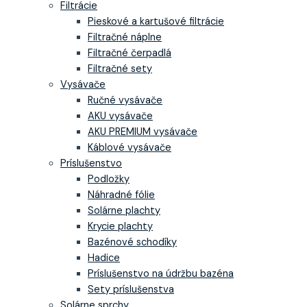
Filtrácie
Pieskové a kartušové filtrácie
Filtračné náplne
Filtračné čerpadlá
Filtračné sety
Vysávače
Ručné vysávače
AKU vysávače
AKU PREMIUM vysávače
Káblové vysávače
Príslušenstvo
Podložky
Náhradné fólie
Solárne plachty
Krycie plachty
Bazénové schodíky
Hadice
Príslušenstvo na údržbu bazéna
Sety príslušenstva
Solárne sprchy