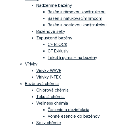
Nadzemne bazény
Bazén s rámovou konštrukciou
Bazén s nafukovacím límcom
Bazén s oceľovou konštrukciou
Bazénové sety
Zapustené bazény
CF BLOCK
CF Exklusiv
Tekutá guma – na bazény
Vírivky
Vírivky WAVE
Vírivky INTEX
Bazénová chémia
Chlórová chémia
Tekutá chémia
Wellness chémia
Čistenie a dezinfekcia
Vonné esencie do bazénov
Sety chémie