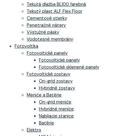
Tekutá dlažba BL100 farebná
Tekutý plast ALF Flex Floor
Cementové stierky
Penetračné nátery
Výstužné pásky
Vodotesné membrány
Fotovoltika
Fotovoltické panely
Fotovoltické panely
Fotovoltické sklenené panely
Fotovoltické zostavy
On-grid zostavy
Hybridné zostavy
Meniče a Batérie
On-grid meniče
Hybridné meniče
Nabíjacie stanice
Batérie
Elektro