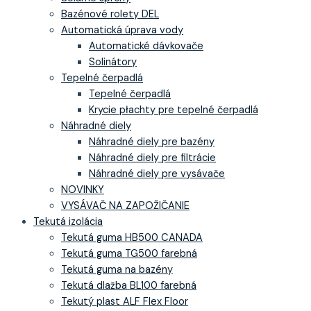
Bazénové rolety DEL
Automatická úprava vody
Automatické dávkovače
Solinátory
Tepelné čerpadlá
Tepelné čerpadlá
Krycie płachty pre tepelné čerpadlá
Náhradné diely
Náhradné diely pre bazény
Náhradné diely pre filtrácie
Náhradné diely pre vysávače
NOVINKY
VYSÁVAČ NA ZAPOŽIČANIE
Tekutá izolácia
Tekutá guma HB500 CANADA
Tekutá guma TG500 farebná
Tekutá guma na bazény
Tekutá dlažba BL100 farebná
Tekutý plast ALF Flex Floor