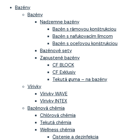
Bazény
Bazény
Nadzemne bazény
Bazén s rámovou konštrukciou
Bazén s nafukovacím límcom
Bazén s oceľovou konštrukciou
Bazénové sety
Zapustené bazény
CF BLOCK
CF Exklusiv
Tekutá guma – na bazény
Vírivky
Vírivky WAVE
Vírivky INTEX
Bazénová chémia
Chlórová chémia
Tekutá chémia
Wellness chémia
Čistenie a dezinfekcia