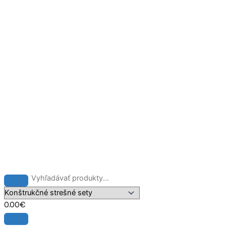
Preskočiť
na
obsah
0.00
€