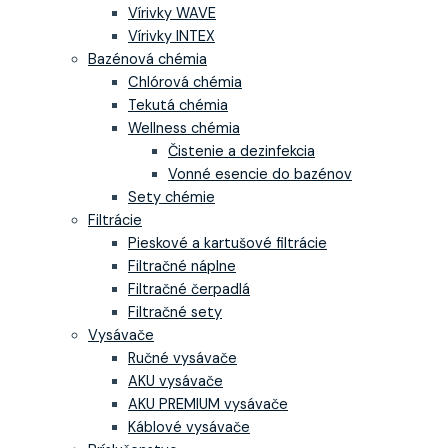
Vírivky WAVE
Vírivky INTEX
Bazénová chémia
Chlórová chémia
Tekutá chémia
Wellness chémia
Čistenie a dezinfekcia
Vonné esencie do bazénov
Sety chémie
Filtrácie
Pieskové a kartušové filtrácie
Filtračné náplne
Filtračné čerpadlá
Filtračné sety
Vysávače
Ručné vysávače
AKU vysávače
AKU PREMIUM vysávače
Káblové vysávače