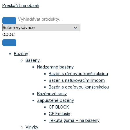
Preskočiť na obsah
0.00
€
Bazény
Bazény
Nadzemne bazény
Bazén s rámovou konštrukciou
Bazén s nafukovacím límcom
Bazén s oceľovou konštrukciou
Bazénové sety
Zapustené bazény
CF BLOCK
CF Exklusiv
Tekutá guma – na bazény
Vírivky