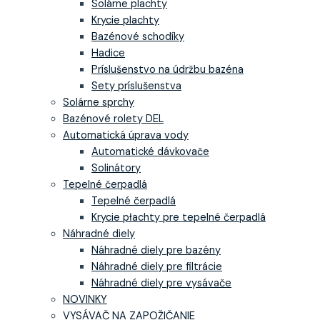
Solárne plachty
Krycie plachty
Bazénové schodíky
Hadice
Príslušenstvo na údržbu bazéna
Sety príslušenstva
Solárne sprchy
Bazénové rolety DEL
Automatická úprava vody
Automatické dávkovače
Solinátory
Tepelné čerpadlá
Tepelné čerpadlá
Krycie płachty pre tepelné čerpadlá
Náhradné diely
Náhradné diely pre bazény
Náhradné diely pre filtrácie
Náhradné diely pre vysávače
NOVINKY
VYSÁVAČ NA ZAPOŽIČANIE