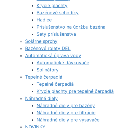
Krycie plachty
Bazénové schodíky
Hadice
Príslušenstvo na údržbu bazéna
Sety príslušenstva
Solárne sprchy
Bazénové rolety DEL
Automatická úprava vody
Automatické dávkovače
Solinátory
Tepelné čerpadlá
Tepelné čerpadlá
Krycie płachty pre tepelné čerpadlá
Náhradné diely
Náhradné diely pre bazény
Náhradné diely pre filtrácie
Náhradné diely pre vysávače
NOVINKY