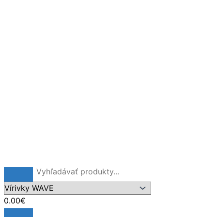
Preskočiť
na
obsah
0.00
€