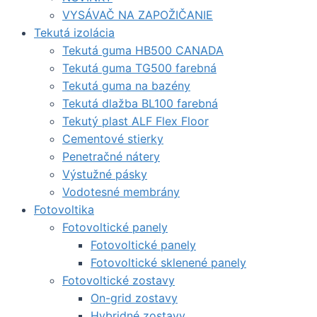
VYSÁVAČ NA ZAPOŽIČANIE
Tekutá izolácia
Tekutá guma HB500 CANADA
Tekutá guma TG500 farebná
Tekutá guma na bazény
Tekutá dlažba BL100 farebná
Tekutý plast ALF Flex Floor
Cementové stierky
Penetračné nátery
Výstužné pásky
Vodotesné membrány
Fotovoltika
Fotovoltické panely
Fotovoltické panely
Fotovoltické sklenené panely
Fotovoltické zostavy
On-grid zostavy
Hybridné zostavy