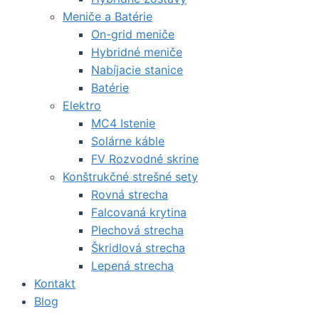
Meniče a Batérie
On-grid meniče
Hybridné meniče
Nabíjacie stanice
Batérie
Elektro
MC4 Istenie
Solárne káble
FV Rozvodné skrine
Konštrukčné strešné sety
Rovná strecha
Falcovaná krytina
Plechová strecha
Škridlová strecha
Lepená strecha
Kontakt
Blog