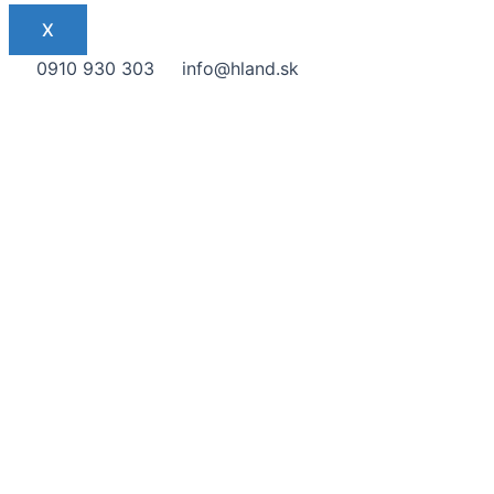
X
0910 930 303
info@hland.sk