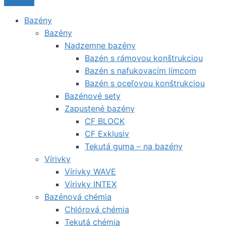
Bazény
Bazény
Nadzemne bazény
Bazén s rámovou konštrukciou
Bazén s nafukovacím límcom
Bazén s oceľovou konštrukciou
Bazénové sety
Zapustené bazény
CF BLOCK
CF Exklusiv
Tekutá guma – na bazény
Vírivky
Vírivky WAVE
Vírivky INTEX
Bazénová chémia
Chlórová chémia
Tekutá chémia