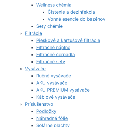
Wellness chémia
Čistenie a dezinfekcia
Vonné esencie do bazénov
Sety chémie
Filtrácie
Pieskové a kartušové filtrácie
Filtračné náplne
Filtračné čerpadlá
Filtračné sety
Vysávače
Ručné vysávače
AKU vysávače
AKU PREMIUM vysávače
Káblové vysávače
Príslušenstvo
Podložky
Náhradné fólie
Solárne plachty