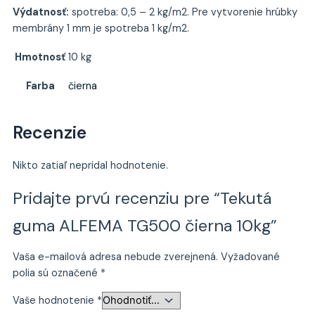
Výdatnosť:
spotreba: 0,5 – 2 kg/m2. Pre vytvorenie hrúbky
membrány 1 mm je spotreba 1 kg/m2.
Hmotnosť
10 kg
Farba
čierna
Recenzie
Nikto zatiaľ nepridal hodnotenie.
Pridajte prvú recenziu pre “Tekutá
guma ALFEMA TG500 čierna 10kg”
Vaša e-mailová adresa nebude zverejnená.
Vyžadované
polia sú označené
*
Vaše hodnotenie
*