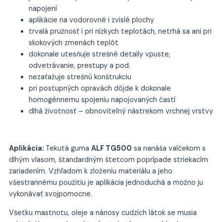
napojení
aplikácie na vodorovné i zvislé plochy
trvalá pružnosť i pri nízkych teplotách, netrhá sa ani pri
skokových zmenách teplôt
dokonale utesňuje strešné detaily vpuste,
odvetrávanie, prestupy a pod.
nezaťažuje strešnú konštrukciu
pri postupných opravách dôjde k dokonale
homogénnemu spojeniu napojovaných častí
dlhá životnosť – obnoviteľný nástrekom vrchnej vrstvy
Aplikácia:
Tekutá guma
ALF TG500
sa nanáša valčekom s
dlhým vlasom, štandardným štetcom poprípade striekacím
zariadením. Vzhľadom k zloženiu materiálu a jeho
všestrannému použitiu je aplikácia jednoduchá a možno ju
vykonávať svojpomocne.
Všetku mastnotu, oleje a nánosy cudzích látok se musia