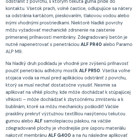
odstrániť z povrchu, s ktorým tekutá guma príde do
kontaktu. Všetok prach, volné častice, odlupujúce sa nátery
sa odstránia kartáčom, pieskovaním, tlakovou vodou alebo
inými vhodnými prostriedkami. Niektoré hladké povrchy
môžu vyžadovať mechanické zdrsnenie na zaistenie
primeranej priľnavosti membrány. Zdegradovaný betón je
nutné napenetrovať s penetráciou
ALF PR40
alebo Paramo
ALP M9.
Na hladký druh podkladu je vhodné pre zvýšenú priľnavosť
použiť penetráciu adhézny mostík
ALF PR50
. Všetka voľne
stojaca voda sa musí pred aplikáciou odstrániť z povrchu,
ktorý sa musí nechať dostatočne vysušiť. Nesmie sa
aplikovať na vlhké plochy, kde môže dochádzať k stúpajúcej
vlhkosti – môže dochádzať k zbytočnému zmršteniu a k
bublinám, ktoré sa môžu mechanicky poškodiť! Väčšie
praskliny prekryť výztužnou textílliou nasýtenou tekutou
gumou alebo
ALF
samolepiacou páskou, na väčšie
zdegradované plochy je vhodnejšie pre úsporu materiálu
nakotviť membránu
ALF G400
a na ňu následne aplikovať