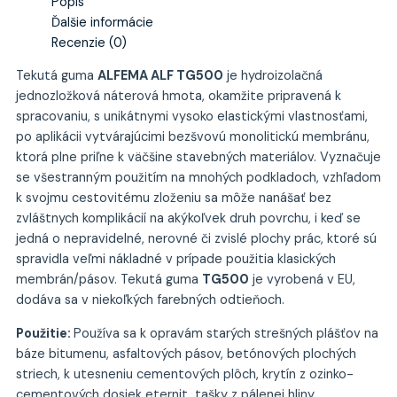
Popis
Ďalšie informácie
Recenzie (0)
Tekutá guma
ALFEMA ALF TG500
je hydroizolačná
jednozložková náterová hmota, okamžite pripravená k
spracovaniu, s unikátnymi vysoko elastickými vlastnosťami,
po aplikácii vytvárajúcimi bezšvovú monolitickú membránu,
ktorá plne priľne k väčšine stavebných materiálov. Vyznačuje
se všestranným použitím na mnohých podkladoch, vzhľadom
k svojmu cestovitému zloženiu sa môže nanášať bez
zvláštnych komplikácií na akýkoľvek druh povrchu, i keď se
jedná o nepravidelné, nerovné či zvislé plochy prác, ktoré sú
spravidla veľmi nákladné v prípade použitia klasických
membrán/pásov. Tekutá guma
TG500
je vyrobená v EU,
dodáva sa v niekoľkých farebných odtieňoch.
Použitie:
Používa sa k opravám starých strešných plášťov na
báze bitumenu, asfaltových pásov, betónových plochých
striech, k utesneniu cementových plôch, krytín z ozinko-
cementových dosiek eternit, tašky z pálenej hliny,