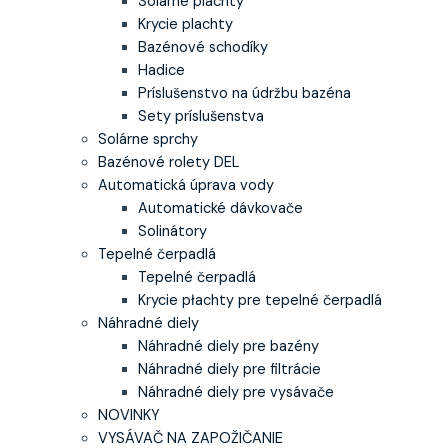
Solárne plachty
Krycie plachty
Bazénové schodíky
Hadice
Príslušenstvo na údržbu bazéna
Sety príslušenstva
Solárne sprchy
Bazénové rolety DEL
Automatická úprava vody
Automatické dávkovače
Solinátory
Tepelné čerpadlá
Tepelné čerpadlá
Krycie płachty pre tepelné čerpadlá
Náhradné diely
Náhradné diely pre bazény
Náhradné diely pre filtrácie
Náhradné diely pre vysávače
NOVINKY
VYSÁVAČ NA ZAPOŽIČANIE