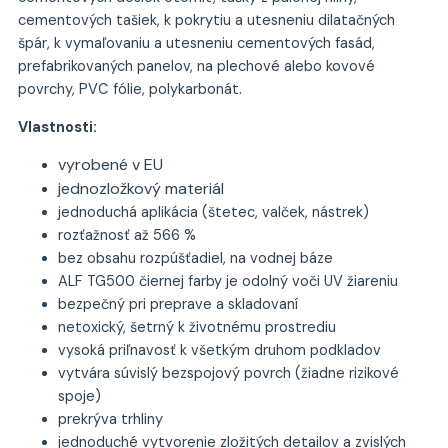
cementových tašiek, k pokrytiu a utesneniu dilatačných
špár, k vymaľovaniu a utesneniu cementových fasád,
prefabrikovaných panelov, na plechové alebo kovové
povrchy, PVC fólie, polykarbonát.
Vlastnosti:
vyrobené v EU
jednozložkový materiál
jednoduchá aplikácia (štetec, valček, nástrek)
rozťažnosť až 566 %
bez obsahu rozpúšťadiel, na vodnej báze
ALF TG500 čiernej farby je odolný voči UV žiareniu
bezpečný pri preprave a skladovaní
netoxický, šetrný k životnému prostrediu
vysoká priľnavosť k všetkým druhom podkladov
vytvára súvislý bezspojový povrch (žiadne rizikové
spoje)
prekrýva trhliny
jednoduché vytvorenie zložitých detailov a zvislých