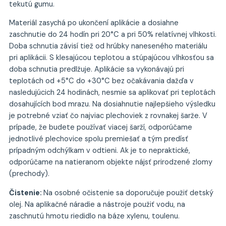
tekutú gumu.
Materiál zasychá po ukončení aplikácie a dosiahne
zaschnutie do 24 hodín pri 20°C a pri 50% relatívnej vlhkosti.
Doba schnutia závisí tiež od hrúbky naneseného materiálu
pri aplikácii. S klesajúcou teplotou a stúpajúcou vlhkosťou sa
doba schnutia predlžuje. Aplikácie sa vykonávajú pri
teplotách od +5°C do +30°C bez očakávania dažďa v
nasledujúcich 24 hodinách, nesmie sa aplikovať pri teplotách
dosahujících bod mrazu. Na dosiahnutie najlepšieho výsledku
je potrebné vziať čo najviac plechoviek z rovnakej šarže. V
prípade, že budete používať viacej šarží, odporúčame
jednotlivé plechovice spolu premiešať a tým predísť
prípadným odchýlkam v odtieni. Ak je to nepraktické,
odporúčame na natieranom objekte nájsť prirodzené zlomy
(prechody).
Čistenie:
Na osobné očistenie sa doporučuje použiť detský
olej. Na aplikačné náradie a nástroje použiť vodu, na
zaschnutú hmotu riedidlo na báze xylenu, toulenu.