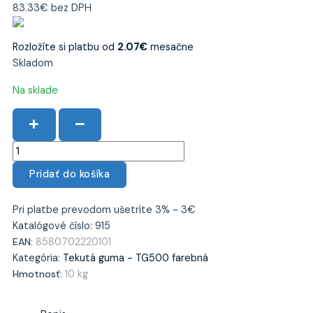
83.33
€
bez DPH
Rozložíte si platbu od
2.07
€
mesačne
Skladom
množstvo
Na sklade
Tekutá
guma
ALFEMA
TG500
čierna
Pridať do košíka
10kg
Pri platbe prevodom ušetríte 3% - 3€
Katalógové číslo:
915
EAN:
8580702220101
Kategória:
Tekutá guma - TG500 farebná
Hmotnosť:
10 kg