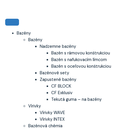
Preskočiť
na
obsah
Bazény
Bazény
Nadzemne bazény
Bazén s rámovou konštrukciou
Bazén s nafukovacím límcom
Bazén s oceľovou konštrukciou
Bazénové sety
Zapustené bazény
CF BLOCK
CF Exklusiv
Tekutá guma – na bazény
Vírivky
Vírivky WAVE
Vírivky INTEX
Bazénová chémia