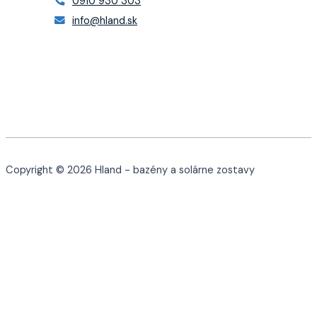
0910 930 303
info@hland.sk
Copyright © 2026 Hland - bazény a solárne zostavy
0
Košík
Košík je prázdny
Späť do obchodu
Pokračovať v nákupe