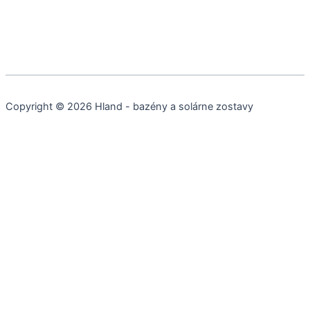
Copyright © 2026 Hland - bazény a solárne zostavy
Cookies a podobné technológie
Používame cookies a ďalšie technológie na sledovanie webu,
aby sme vám poskytli najlepšie možné služby, analyzovali
používanie a poskytovali marketingové kampane prispôsobené
vašim záujmom.
Marketing
Funkčné