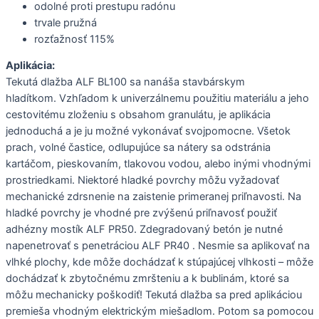
odolné proti prestupu radónu
trvale pružná
rozťažnosť 115%
Aplikácia:
Tekutá dlažba ALF BL100 sa nanáša stavbárskym
hladítkom. Vzhľadom k univerzálnemu použitiu materiálu a jeho
cestovitému zloženiu s obsahom granulátu, je aplikácia
jednoduchá a je ju možné vykonávať svojpomocne. Všetok
prach, volné častice, odlupujúce sa nátery sa odstránia
kartáčom, pieskovaním, tlakovou vodou, alebo inými vhodnými
prostriedkami. Niektoré hladké povrchy môžu vyžadovať
mechanické zdrsnenie na zaistenie primeranej priľnavosti. Na
hladké povrchy je vhodné pre zvýšenú priľnavosť použiť
adhézny mostík ALF PR50. Zdegradovaný betón je nutné
napenetrovať s penetráciou ALF PR40 . Nesmie sa aplikovať na
vlhké plochy, kde môže dochádzať k stúpajúcej vlhkosti – môže
dochádzať k zbytočnému zmršteniu a k bublinám, ktoré sa
môžu mechanicky poškodiť! Tekutá dlažba sa pred aplikáciou
premieša vhodným elektrickým miešadlom. Potom sa pomocou