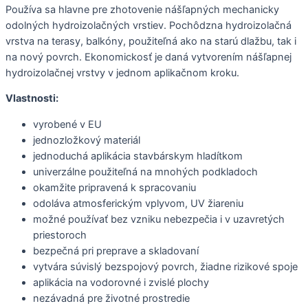
Používa sa hlavne pre zhotovenie nášľapných mechanicky
odolných hydroizolačných vrstiev. Pochôdzna hydroizolačná
vrstva na terasy, balkóny, použiteľná ako na starú dlažbu, tak i
na nový povrch. Ekonomickosť je daná vytvorením nášľapnej
hydroizolačnej vrstvy v jednom aplikačnom kroku.
Vlastnosti:
vyrobené v EU
jednozložkový materiál
jednoduchá aplikácia stavbárskym hladítkom
univerzálne použiteľná na mnohých podkladoch
okamžite pripravená k spracovaniu
odoláva atmosferickým vplyvom, UV žiareniu
možné používať bez vzniku nebezpečia i v uzavretých
priestoroch
bezpečná pri preprave a skladovaní
vytvára súvislý bezspojový povrch, žiadne rizikové spoje
aplikácia na vodorovné i zvislé plochy
nezávadná pre životné prostredie