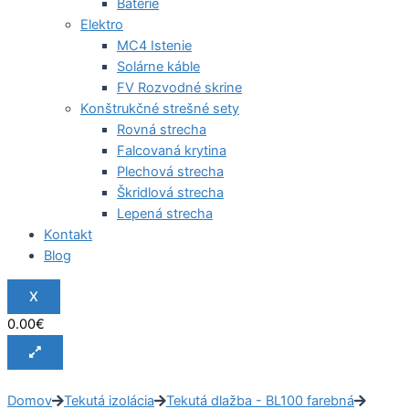
Batérie
Elektro
MC4 Istenie
Solárne káble
FV Rozvodné skrine
Konštrukčné strešné sety
Rovná strecha
Falcovaná krytina
Plechová strecha
Škridlová strecha
Lepená strecha
Kontakt
Blog
X
0.00
€
Domov
Tekutá izolácia
Tekutá dlažba - BL100 farebná