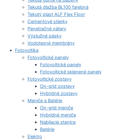
Tekutá dlažba BL100 farebná
Tekutý plast ALF Flex Floor
Cementové stierky
Penetračné nátery
Výstužné pásky
Vodotesné membrány
Fotovoltika
Fotovoltické panely
Fotovoltické panely
Fotovoltické sklenené panely
Fotovoltické zostavy
On-grid zostavy
Hybridné zostavy
Meniče a Batérie
On-grid meniče
Hybridné meniče
Nabíjacie stanice
Batérie
Elektro