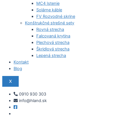
MC4 Istenie
Solárne káble
FV Rozvodné skrine
Konštrukčné strešné sety
Rovná strecha
Falcovaná krytina
Plechová strecha
Škridlová strecha
Lepená strecha
Kontakt
Blog
X
0910 930 303
info@hland.sk