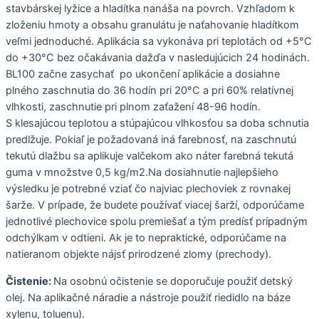
stavbárskej lyžice a hladítka nanáša na povrch. Vzhľadom k
zloženiu hmoty a obsahu granulátu je naťahovanie hladítkom
veľmi jednoduché. Aplikácia sa vykonáva pri teplotách od +5°C
do +30°C bez očakávania dažďa v nasledujúcich 24 hodinách.
BL100 začne zasychať po ukončení aplikácie a dosiahne
plného zaschnutia do 36 hodín pri 20°C a pri 60% relatívnej
vlhkosti, zaschnutie pri plnom zaťažení 48-96 hodín.
S klesajúcou teplotou a stúpajúcou vlhkosťou sa doba schnutia
predlžuje. Pokiaľ je požadovaná iná farebnosť, na zaschnutú
tekutú dlažbu sa aplikuje valčekom ako náter farebná tekutá
guma v množstve 0,5 kg/m2.Na dosiahnutie najlepšieho
výsledku je potrebné vziať čo najviac plechoviek z rovnakej
šarže. V prípade, že budete používať viacej šarží, odporúčame
jednotlivé plechovice spolu premiešať a tým predísť prípadným
odchýlkam v odtieni. Ak je to nepraktické, odporúčame na
natieranom objekte nájsť prirodzené zlomy (prechody).
Čistenie:
Na osobnú očistenie se doporučuje použiť detský
olej. Na aplikačné náradie a nástroje použiť riedidlo na báze
xylenu, toluenu).