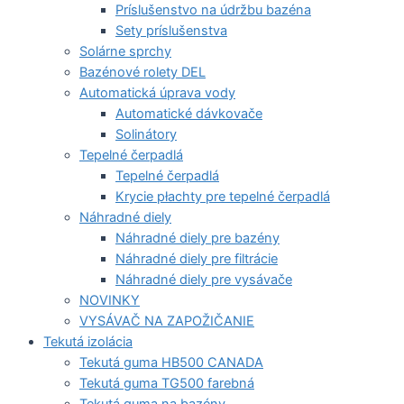
Príslušenstvo na údržbu bazéna
Sety príslušenstva
Solárne sprchy
Bazénové rolety DEL
Automatická úprava vody
Automatické dávkovače
Solinátory
Tepelné čerpadlá
Tepelné čerpadlá
Krycie płachty pre tepelné čerpadlá
Náhradné diely
Náhradné diely pre bazény
Náhradné diely pre filtrácie
Náhradné diely pre vysávače
NOVINKY
VYSÁVAČ NA ZAPOŽIČANIE
Tekutá izolácia
Tekutá guma HB500 CANADA
Tekutá guma TG500 farebná
Tekutá guma na bazény