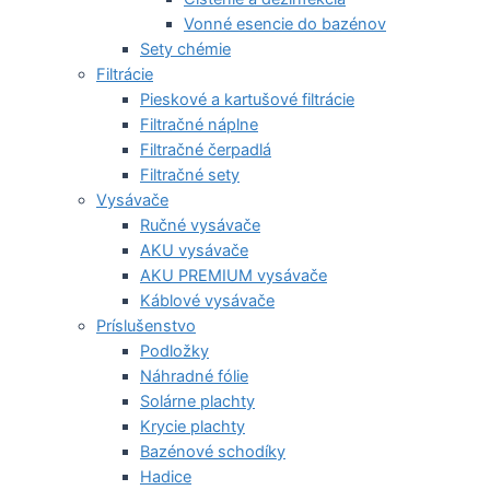
Vonné esencie do bazénov
Sety chémie
Filtrácie
Pieskové a kartušové filtrácie
Filtračné náplne
Filtračné čerpadlá
Filtračné sety
Vysávače
Ručné vysávače
AKU vysávače
AKU PREMIUM vysávače
Káblové vysávače
Príslušenstvo
Podložky
Náhradné fólie
Solárne plachty
Krycie plachty
Bazénové schodíky
Hadice