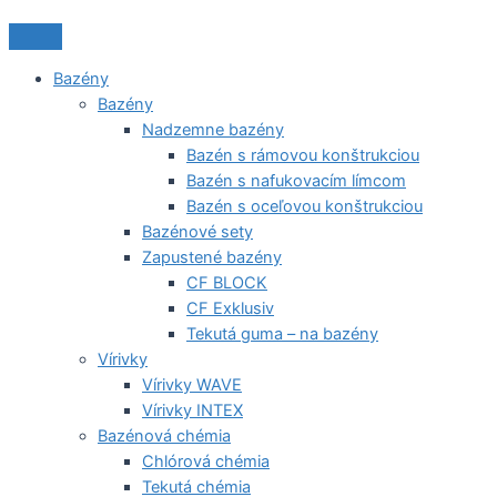
Bazény
Bazény
Nadzemne bazény
Bazén s rámovou konštrukciou
Bazén s nafukovacím límcom
Bazén s oceľovou konštrukciou
Bazénové sety
Zapustené bazény
CF BLOCK
CF Exklusiv
Tekutá guma – na bazény
Vírivky
Vírivky WAVE
Vírivky INTEX
Bazénová chémia
Chlórová chémia
Tekutá chémia