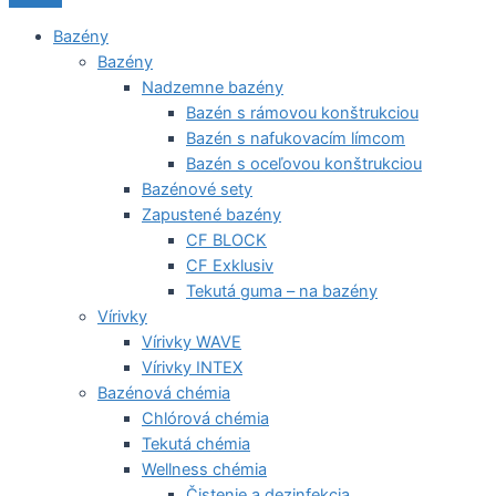
Bazény
Bazény
Nadzemne bazény
Bazén s rámovou konštrukciou
Bazén s nafukovacím límcom
Bazén s oceľovou konštrukciou
Bazénové sety
Zapustené bazény
CF BLOCK
CF Exklusiv
Tekutá guma – na bazény
Vírivky
Vírivky WAVE
Vírivky INTEX
Bazénová chémia
Chlórová chémia
Tekutá chémia
Wellness chémia
Čistenie a dezinfekcia