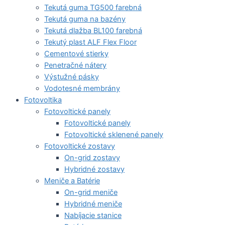
Tekutá guma TG500 farebná
Tekutá guma na bazény
Tekutá dlažba BL100 farebná
Tekutý plast ALF Flex Floor
Cementové stierky
Penetračné nátery
Výstužné pásky
Vodotesné membrány
Fotovoltika
Fotovoltické panely
Fotovoltické panely
Fotovoltické sklenené panely
Fotovoltické zostavy
On-grid zostavy
Hybridné zostavy
Meniče a Batérie
On-grid meniče
Hybridné meniče
Nabíjacie stanice