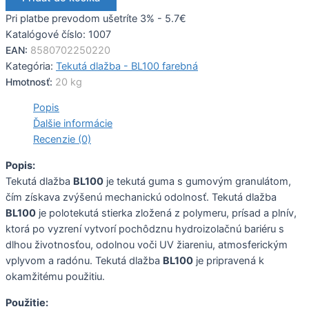
Pri platbe prevodom ušetríte 3% - 5.7€
Katalógové číslo:
1007
EAN:
8580702250220
Kategória:
Tekutá dlažba - BL100 farebná
Hmotnosť:
20 kg
Popis
Ďalšie informácie
Recenzie (0)
Popis:
Tekutá dlažba
BL100
je tekutá guma s gumovým granulátom,
čím získava zvýšenú mechanickú odolnosť. Tekutá dlažba
BL100
je polotekutá stierka zložená z polymeru, prísad a plnív,
ktorá po vyzrení vytvorí pochôdznu hydroizolačnú bariéru s
dlhou životnosťou, odolnou voči UV žiareniu, atmosferickým
vplyvom a radónu. Tekutá dlažba
BL100
je pripravená k
okamžitému použitiu.
Použitie: