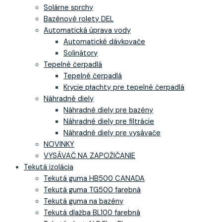
Solárne sprchy
Bazénové rolety DEL
Automatická úprava vody
Automatické dávkovače
Solinátory
Tepelné čerpadlá
Tepelné čerpadlá
Krycie płachty pre tepelné čerpadlá
Náhradné diely
Náhradné diely pre bazény
Náhradné diely pre filtrácie
Náhradné diely pre vysávače
NOVINKY
VYSÁVAČ NA ZAPOŽIČANIE
Tekutá izolácia
Tekutá guma HB500 CANADA
Tekutá guma TG500 farebná
Tekutá guma na bazény
Tekutá dlažba BL100 farebná