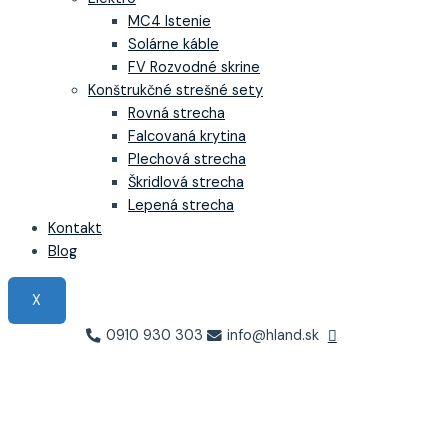
MC4 Istenie
Solárne káble
FV Rozvodné skrine
Konštrukčné strešné sety
Rovná strecha
Falcovaná krytina
Plechová strecha
Škridlová strecha
Lepená strecha
Kontakt
Blog
X
0910 930 303
info@hland.sk