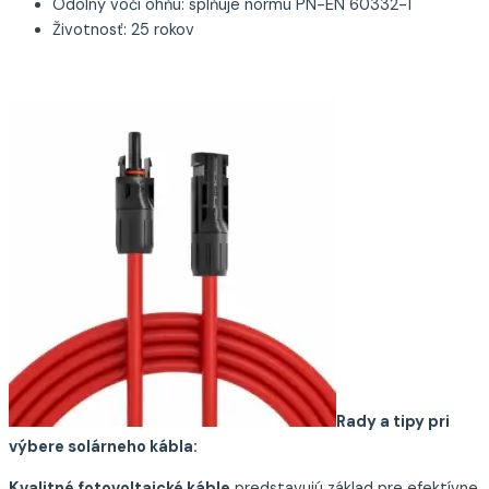
Odolný voči ohňu: splňuje normu PN-EN 60332-1
Životnosť: 25 rokov
Rady a tipy pri
výbere solárneho kábla:
Kvalitné fotovoltaické káble
predstavujú základ pre efektívne