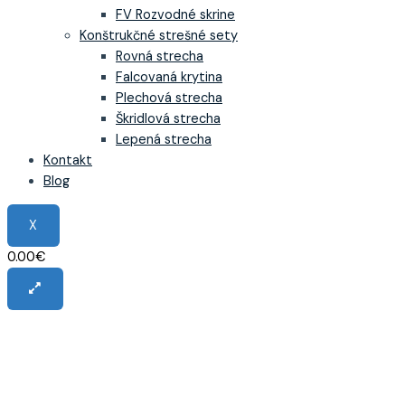
FV Rozvodné skrine
Konštrukčné strešné sety
Rovná strecha
Falcovaná krytina
Plechová strecha
Škridlová strecha
Lepená strecha
Kontakt
Blog
X
0.00
€