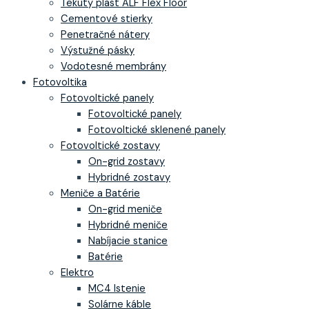
Tekutý plast ALF Flex Floor
Cementové stierky
Penetračné nátery
Výstužné pásky
Vodotesné membrány
Fotovoltika
Fotovoltické panely
Fotovoltické panely
Fotovoltické sklenené panely
Fotovoltické zostavy
On-grid zostavy
Hybridné zostavy
Meniče a Batérie
On-grid meniče
Hybridné meniče
Nabíjacie stanice
Batérie
Elektro
MC4 Istenie
Solárne káble