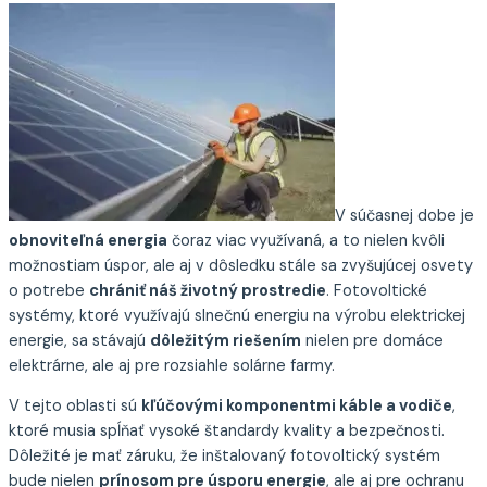
V súčasnej dobe je
obnoviteľná energia
čoraz viac využívaná, a to nielen kvôli
možnostiam úspor, ale aj v dôsledku stále sa zvyšujúcej osvety
o potrebe
chrániť náš životný prostredie
. Fotovoltické
systémy, ktoré využívajú slnečnú energiu na výrobu elektrickej
energie, sa stávajú
dôležitým riešením
nielen pre domáce
elektrárne, ale aj pre rozsiahle solárne farmy.
V tejto oblasti sú
kľúčovými komponentmi káble a vodiče
,
ktoré musia spĺňať vysoké štandardy kvality a bezpečnosti.
Dôležité je mať záruku, že inštalovaný fotovoltický systém
bude nielen
prínosom pre úsporu energie
, ale aj pre ochranu