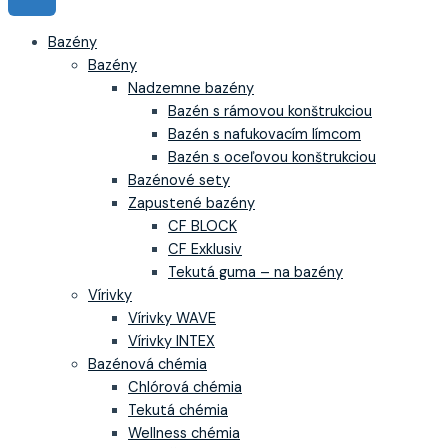
Bazény
Bazény
Nadzemne bazény
Bazén s rámovou konštrukciou
Bazén s nafukovacím límcom
Bazén s oceľovou konštrukciou
Bazénové sety
Zapustené bazény
CF BLOCK
CF Exklusiv
Tekutá guma – na bazény
Vírivky
Vírivky WAVE
Vírivky INTEX
Bazénová chémia
Chlórová chémia
Tekutá chémia
Wellness chémia