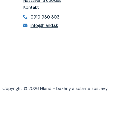
Nastavenia cookies
Kontakt
0910 930 303
info@hland.sk
Copyright © 2026 Hland - bazény a solárne zostavy
Cookies a podobné technológie
Používame cookies a ďalšie technológie na sledovanie webu,
aby sme vám poskytli najlepšie možné služby, analyzovali