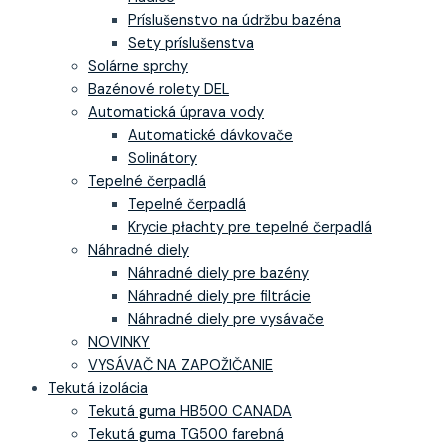
Príslušenstvo na údržbu bazéna
Sety príslušenstva
Solárne sprchy
Bazénové rolety DEL
Automatická úprava vody
Automatické dávkovače
Solinátory
Tepelné čerpadlá
Tepelné čerpadlá
Krycie płachty pre tepelné čerpadlá
Náhradné diely
Náhradné diely pre bazény
Náhradné diely pre filtrácie
Náhradné diely pre vysávače
NOVINKY
VYSÁVAČ NA ZAPOŽIČANIE
Tekutá izolácia
Tekutá guma HB500 CANADA
Tekutá guma TG500 farebná