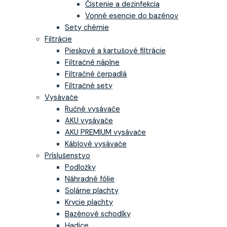
Čistenie a dezinfekcia
Vonné esencie do bazénov
Sety chémie
Filtrácie
Pieskové a kartušové filtrácie
Filtračné náplne
Filtračné čerpadlá
Filtračné sety
Vysávače
Ručné vysávače
AKU vysávače
AKU PREMIUM vysávače
Káblové vysávače
Príslušenstvo
Podložky
Náhradné fólie
Solárne plachty
Krycie plachty
Bazénové schodíky
Hadice