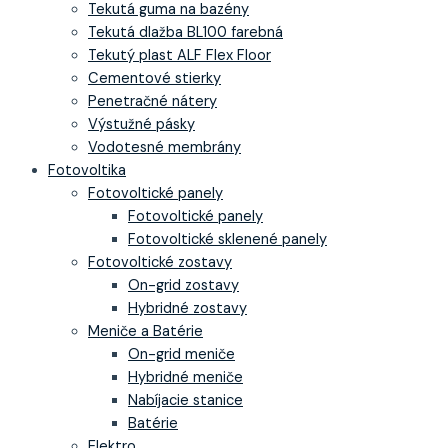
Tekutá guma na bazény
Tekutá dlažba BL100 farebná
Tekutý plast ALF Flex Floor
Cementové stierky
Penetračné nátery
Výstužné pásky
Vodotesné membrány
Fotovoltika
Fotovoltické panely
Fotovoltické panely
Fotovoltické sklenené panely
Fotovoltické zostavy
On-grid zostavy
Hybridné zostavy
Meniče a Batérie
On-grid meniče
Hybridné meniče
Nabíjacie stanice
Batérie
Elektro