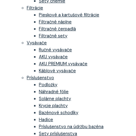
Sety chémie
Filtrácie
Pieskové a kartušové filtrácie
Filtračné náplne
Filtračné čerpadlá
Filtračné sety
Vysávače
Ručné vysávače
AKU vysávače
AKU PREMIUM vysávače
Káblové vysávače
Príslušenstvo
Podložky
Náhradné fólie
Solárne plachty
Krycie plachty
Bazénové schodíky
Hadice
Príslušenstvo na údržbu bazéna
Sety príslušenstva