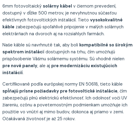
6mm fotovoltaický
solárny kábel
v čiernom prevedení,
dostupný v dĺžke 500 metrov, je nevyhnutnou súčasťou
efektívnych fotovoltických inštalácií. Tieto
vysokokvalitné
káble
zabezpečujú spoľahlivé pripojenie v malých solárnych
elektrárňach na dvoroch aj na rozsiahlych farmách.
Naše káble sú navrhnuté tak, aby boli
kompatibilné so širokým
spektrom inštalác
ií dostupných na trhu, čím umožňujú
prispôsobenie Vášmu solárnemu systému. Sú vhodné nielen
pre nové panely
, ale aj
pre modernizáciu existujúcich
inštalácií
.
Certifikované podľa európskej normy EN 50618, tieto káble
spĺňajú prísne požiadavky pre fotovoltické inštalácie
, čím
zabezpečujú plnú elektrickú efektívnosť. Ich odolnosť voči UV
žiareniu, ozónu a poveternostným podmienkam umožňuje ich
použitie vo vnútri aj mimo budov, dokonca aj priamo v zemi.
Očakávaná životnosť je až 25 rokov.