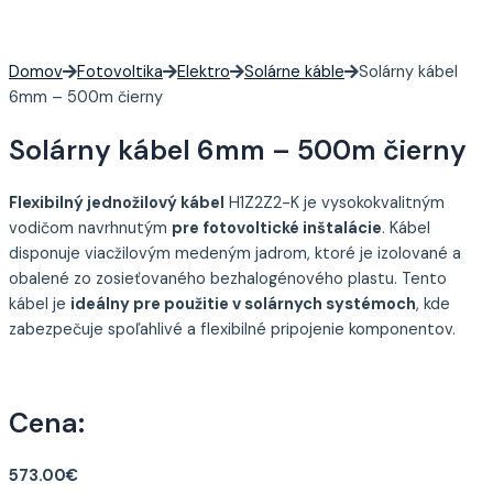
Domov
Fotovoltika
Elektro
Solárne káble
Solárny kábel
6mm – 500m čierny
Solárny kábel 6mm – 500m čierny
Flexibilný jednožilový kábel
H1Z2Z2-K je vysokokvalitným
vodičom navrhnutým
pre fotovoltické inštalácie
. Kábel
disponuje viacžilovým medeným jadrom, ktoré je izolované a
obalené zo zosieťovaného bezhalogénového plastu. Tento
kábel je
ideálny pre použitie v solárnych systémoch
, kde
zabezpečuje spoľahlivé a flexibilné pripojenie komponentov.
Cena:
573.00
€