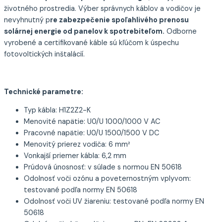
životného prostredia. Výber správnych káblov a vodičov je
nevyhnutný p
re zabezpečenie spoľahlivého prenosu
solárnej energie od panelov k spotrebiteľom.
Odborne
vyrobené a certifikované káble sú kľúčom k úspechu
fotovoltických inštalácií.
Technické parametre:
Typ kábla: H1Z2Z2-K
Menovité napätie: U0/U 1000/1000 V AC
Pracovné napätie: U0/U 1500/1500 V DC
Menovitý prierez vodiča: 6 mm²
Vonkajší priemer kábla: 6,2 mm
Prúdová únosnosť: v súlade s normou EN 50618
Odolnosť voči ozónu a poveternostným vplyvom:
testované podľa normy EN 50618
Odolnosť voči UV žiareniu: testované podľa normy EN
50618