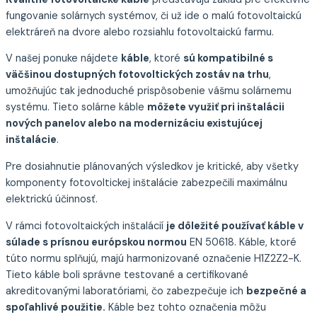
fungovanie solárnych systémov, či už ide o malú fotovoltaickú
elektráreň na dvore alebo rozsiahlu fotovoltaickú farmu.
V našej ponuke nájdete
káble
, ktoré
sú kompatibilné s
väčšinou dostupných fotovoltických zostáv na trhu
,
umožňujúc tak jednoduché prispôsobenie vášmu solárnemu
systému. Tieto solárne káble
môžete využiť pri inštalácii
nových panelov alebo na modernizáciu existujúcej
inštalácie
.
Pre dosiahnutie plánovaných výsledkov je kritické, aby všetky
komponenty fotovoltickej inštalácie zabezpečili maximálnu
elektrickú účinnosť.
V rámci fotovoltaických inštalácií
je dôležité používať káble v
súlade s prísnou európskou normou
EN 50618. Káble, ktoré
túto normu splňujú, majú harmonizované označenie H1Z2Z2-K.
Tieto káble boli správne testované a certifikované
akreditovanými laboratóriami, čo zabezpečuje ich
bezpečné a
spoľahlivé použitie.
Káble bez tohto označenia môžu