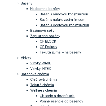
Bazény
Nadzemne bazény
Bazén s rámovou konštrukciou
Bazén s nafukovacím límcom
Bazén s oceľovou konštrukciou
Bazénové sety
Zapustené bazény
CF BLOCK
CF Exklusiv
Tekutá guma – na bazény
Vírivky
Vírivky WAVE
Vírivky INTEX
Bazénová chémia
Chlórová chémia
Tekutá chémia
Wellness chémia
Čistenie a dezinfekcia
Vonné esencie do bazénov