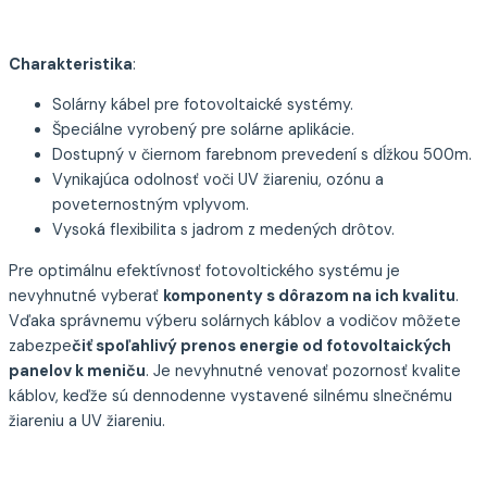
Charakteristika
:
Solárny kábel pre fotovoltaické systémy.
Špeciálne vyrobený pre solárne aplikácie.
Dostupný v čiernom farebnom prevedení s dĺžkou 500m.
Vynikajúca odolnosť voči UV žiareniu, ozónu a
poveternostným vplyvom.
Vysoká flexibilita s jadrom z medených drôtov.
Pre optimálnu efektívnosť fotovoltického systému je
nevyhnutné vyberať
komponenty s dôrazom na ich kvalitu
.
Vďaka správnemu výberu solárnych káblov a vodičov môžete
zabezpe
čiť spoľahlivý prenos energie od fotovoltaických
panelov k meniču
. Je nevyhnutné venovať pozornosť kvalite
káblov, keďže sú dennodenne vystavené silnému slnečnému
žiareniu a UV žiareniu.