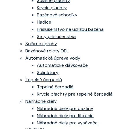
Solárne plachty
Krycie plachty
Bazénové schodíky
Hadice
Príslušenstvo na údržbu bazéna
Sety príslušenstva
Solárne sprchy
Bazénové rolety DEL
Automatická úprava vody
Automatické dávkovače
Solinátory
Tepelné čerpadlá
Tepelné čerpadlá
Krycie płachty pre tepelné čerpadlá
Náhradné diely
Náhradné diely pre bazény
Náhradné diely pre filtrácie
Náhradné diely pre vysávače