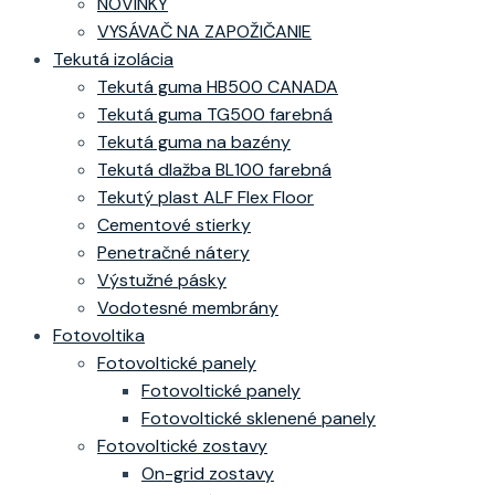
NOVINKY
VYSÁVAČ NA ZAPOŽIČANIE
Tekutá izolácia
Tekutá guma HB500 CANADA
Tekutá guma TG500 farebná
Tekutá guma na bazény
Tekutá dlažba BL100 farebná
Tekutý plast ALF Flex Floor
Cementové stierky
Penetračné nátery
Výstužné pásky
Vodotesné membrány
Fotovoltika
Fotovoltické panely
Fotovoltické panely
Fotovoltické sklenené panely
Fotovoltické zostavy
On-grid zostavy