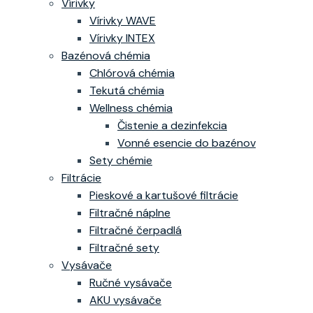
Vírivky
Vírivky WAVE
Vírivky INTEX
Bazénová chémia
Chlórová chémia
Tekutá chémia
Wellness chémia
Čistenie a dezinfekcia
Vonné esencie do bazénov
Sety chémie
Filtrácie
Pieskové a kartušové filtrácie
Filtračné náplne
Filtračné čerpadlá
Filtračné sety
Vysávače
Ručné vysávače
AKU vysávače