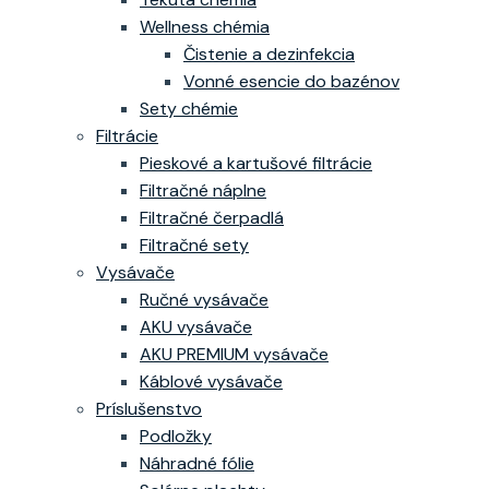
Wellness chémia
Čistenie a dezinfekcia
Vonné esencie do bazénov
Sety chémie
Filtrácie
Pieskové a kartušové filtrácie
Filtračné náplne
Filtračné čerpadlá
Filtračné sety
Vysávače
Ručné vysávače
AKU vysávače
AKU PREMIUM vysávače
Káblové vysávače
Príslušenstvo
Podložky
Náhradné fólie