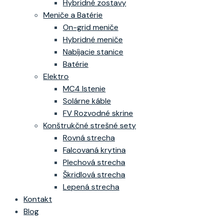
Hybridné zostavy
Meniče a Batérie
On-grid meniče
Hybridné meniče
Nabíjacie stanice
Batérie
Elektro
MC4 Istenie
Solárne káble
FV Rozvodné skrine
Konštrukčné strešné sety
Rovná strecha
Falcovaná krytina
Plechová strecha
Škridlová strecha
Lepená strecha
Kontakt
Blog