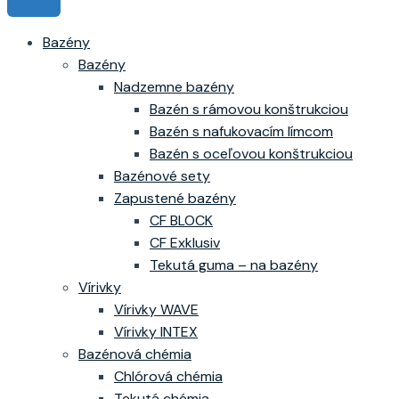
Bazény
Bazény
Nadzemne bazény
Bazén s rámovou konštrukciou
Bazén s nafukovacím límcom
Bazén s oceľovou konštrukciou
Bazénové sety
Zapustené bazény
CF BLOCK
CF Exklusiv
Tekutá guma – na bazény
Vírivky
Vírivky WAVE
Vírivky INTEX
Bazénová chémia
Chlórová chémia
Tekutá chémia