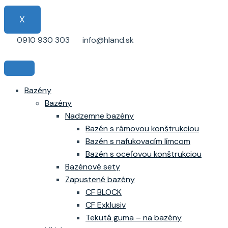
X
0910 930 303
info@hland.sk
Bazény
Bazény
Nadzemne bazény
Bazén s rámovou konštrukciou
Bazén s nafukovacím límcom
Bazén s oceľovou konštrukciou
Bazénové sety
Zapustené bazény
CF BLOCK
CF Exklusiv
Tekutá guma – na bazény