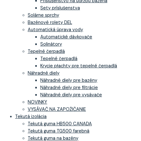
Príslušenstvo na údržbu bazéna
Sety príslušenstva
Solárne sprchy
Bazénové rolety DEL
Automatická úprava vody
Automatické dávkovače
Solinátory
Tepelné čerpadlá
Tepelné čerpadlá
Krycie płachty pre tepelné čerpadlá
Náhradné diely
Náhradné diely pre bazény
Náhradné diely pre filtrácie
Náhradné diely pre vysávače
NOVINKY
VYSÁVAČ NA ZAPOŽIČANIE
Tekutá izolácia
Tekutá guma HB500 CANADA
Tekutá guma TG500 farebná
Tekutá guma na bazény