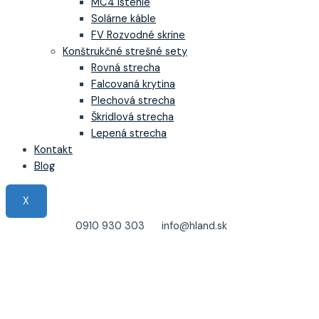
MC4 Istenie
Solárne káble
FV Rozvodné skrine
Konštrukčné strešné sety
Rovná strecha
Falcovaná krytina
Plechová strecha
Škridlová strecha
Lepená strecha
Kontakt
Blog
X
0910 930 303
info@hland.sk