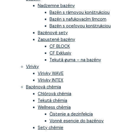
Nadzemne bazény
Bazén s rámovou konštrukciou
Bazén s nafukovacím límcom
Bazén s oceľovou konštrukciou
Bazénové sety
Zapustené bazény
CF BLOCK
CF Exklusiv
Tekutá guma – na bazény
Vírivky
Vírivky WAVE
Vírivky INTEX
Bazénová chémia
Chlórová chémia
Tekutá chémia
Wellness chémia
Čistenie a dezinfekcia
Vonné esencie do bazénov
Sety chémie