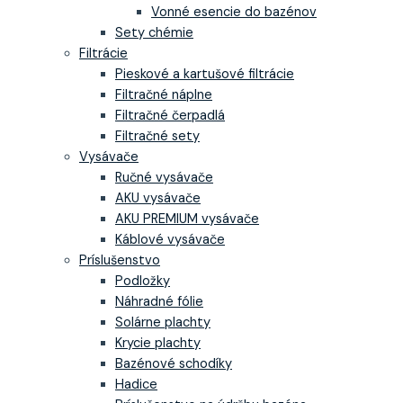
Vonné esencie do bazénov
Sety chémie
Filtrácie
Pieskové a kartušové filtrácie
Filtračné náplne
Filtračné čerpadlá
Filtračné sety
Vysávače
Ručné vysávače
AKU vysávače
AKU PREMIUM vysávače
Káblové vysávače
Príslušenstvo
Podložky
Náhradné fólie
Solárne plachty
Krycie plachty
Bazénové schodíky
Hadice