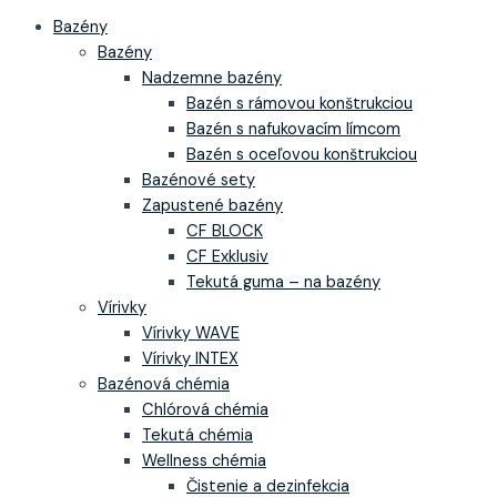
Bazény
Bazény
Nadzemne bazény
Bazén s rámovou konštrukciou
Bazén s nafukovacím límcom
Bazén s oceľovou konštrukciou
Bazénové sety
Zapustené bazény
CF BLOCK
CF Exklusiv
Tekutá guma – na bazény
Vírivky
Vírivky WAVE
Vírivky INTEX
Bazénová chémia
Chlórová chémia
Tekutá chémia
Wellness chémia
Čistenie a dezinfekcia