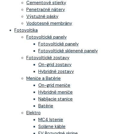
Cementové stierky
Penetračné nátery
Výstužné pásky
Vodotesné membrány
Fotovoltika
Fotovoltické panely
Fotovoltické panely
Fotovoltické sklenené panely
Fotovoltické zostavy
On-grid zostavy
Hybridné zostavy
Meniče a Batérie
On-grid meniče
Hybridné meniče
Nabíjacie stanice
Batérie
Elektro
MC4 Istenie
Solárne káble
FV Rozvodné skrine