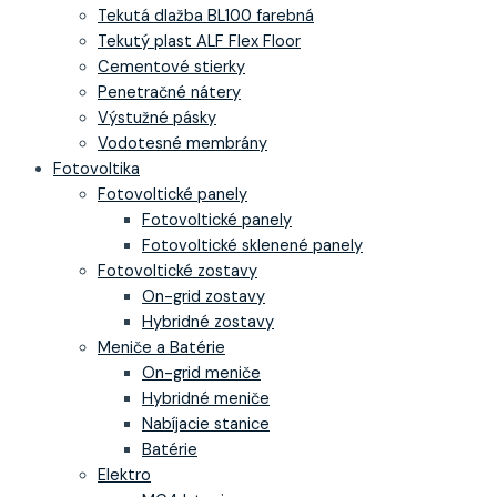
Tekutá dlažba BL100 farebná
Tekutý plast ALF Flex Floor
Cementové stierky
Penetračné nátery
Výstužné pásky
Vodotesné membrány
Fotovoltika
Fotovoltické panely
Fotovoltické panely
Fotovoltické sklenené panely
Fotovoltické zostavy
On-grid zostavy
Hybridné zostavy
Meniče a Batérie
On-grid meniče
Hybridné meniče
Nabíjacie stanice
Batérie
Elektro