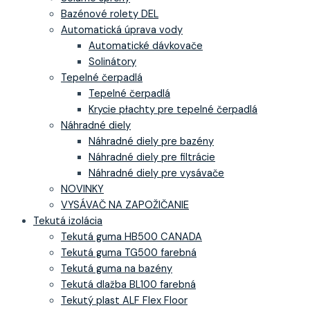
Bazénové rolety DEL
Automatická úprava vody
Automatické dávkovače
Solinátory
Tepelné čerpadlá
Tepelné čerpadlá
Krycie płachty pre tepelné čerpadlá
Náhradné diely
Náhradné diely pre bazény
Náhradné diely pre filtrácie
Náhradné diely pre vysávače
NOVINKY
VYSÁVAČ NA ZAPOŽIČANIE
Tekutá izolácia
Tekutá guma HB500 CANADA
Tekutá guma TG500 farebná
Tekutá guma na bazény
Tekutá dlažba BL100 farebná
Tekutý plast ALF Flex Floor