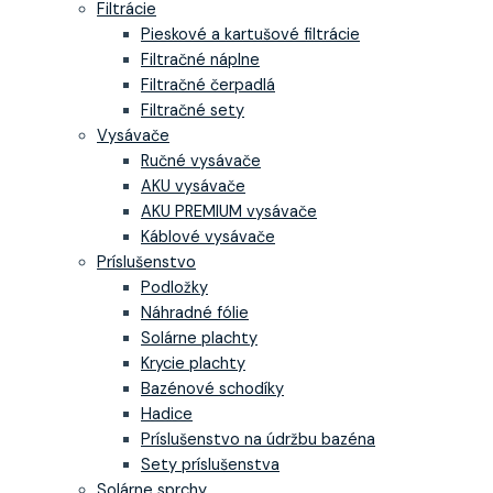
Filtrácie
Pieskové a kartušové filtrácie
Filtračné náplne
Filtračné čerpadlá
Filtračné sety
Vysávače
Ručné vysávače
AKU vysávače
AKU PREMIUM vysávače
Káblové vysávače
Príslušenstvo
Podložky
Náhradné fólie
Solárne plachty
Krycie plachty
Bazénové schodíky
Hadice
Príslušenstvo na údržbu bazéna
Sety príslušenstva
Solárne sprchy