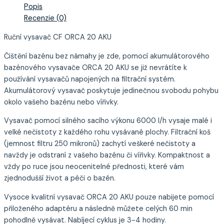
Popis
Recenzie (0)
Ruční vysavač CF ORCA 20 AKU
Čištění bazénu bez námahy je zde, pomocí akumulátorového
bazénového vysavače ORCA 20 AKU se již nevrátíte k
používání vysavačů napojených na filtrační systém.
Akumulátorový vysavač poskytuje jedinečnou svobodu pohybu
okolo vašeho bazénu nebo vířivky.
Vysavač pomocí silného sacího výkonu 6000 l/h vysaje malé i
velké nečistoty z každého rohu vysávané plochy. Filtrační koš
(jemnost filtru 250 mikronů) zachytí veškeré nečistoty a
navždy je odstraní z vašeho bazénu či vířivky. Kompaktnost a
vždy po ruce jsou neocenitelné přednosti, které vám
zjednodušší život a péči o bazén.
Vysoce kvalitní vysavač ORCA 20 AKU pouze nabijete pomocí
přiloženého adaptéru a následně můžete celých 60 min
pohodlně vysávat. Nabíjecí cyklus je 3-4 hodiny.