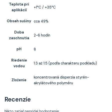
Teplota pri
+1°C / +35°C
aplikácií
Obsah sušiny
cca 49%
Doba
2-6 hodín
zaschnutia
pH
8
Riedenie
1:3 až 1:5 (podľa charakteru podkladu)
vodou
koncentrovaná disperzia styrén-
Zloženie
akrylátového polyméru
Recenzie
Nikto zatiaľ nepridal hodnotenie.