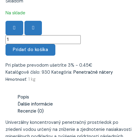
Skladom
množstvo
Na sklade
PENETRÁCIA
PROFI
ALF
PR40
1kg
Pridať do košíka
Pri platbe prevodom ušetríte 3% - 0.45€
Katalógové číslo:
930
Kategória:
Penetračné nátery
Hmotnosť:
1 kg
Popis
Ďalšie informácie
Recenzie (0)
Univerzálny koncentrovaný penetračný prostriedok po
zriedení vodou určený na zníženie a zjednotenie nasiakavosti
minerálnych podkladov a zvýšenie prídržnosti následných