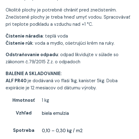
Okolité plochy je potrebné chrániť pred znečistením.
Znečistené plochy je treba hneď umyť vodou. Spracovávať
pri teplote podkladu a vzduchu nad +1 °C.
Čistenie náradia
: teplá voda
Čistenie rúk
: voda a mydlo, ošetrujúci krém na ruky.
Odstraňovanie odpadu
: odpad likvidujte v súlade so
zákonom č.79/2015 Z.z. o odpadoch
BALENIE A SKLADOVANIE:
ALF PR40
je dodávaná vo fľaši 1kg, kanister 5kg. Doba
expirácie je 12 mesiacov od dátumu výroby.
Hmotnosť
1 kg
Vzhľad
biela emulzia
Spotreba
0,10 – 0,30 kg / m2