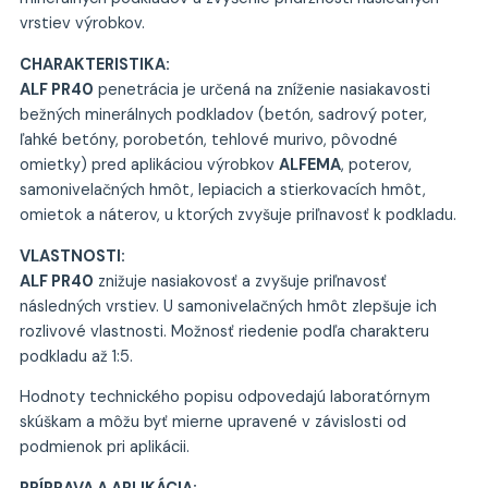
vrstiev výrobkov.
CHARAKTERISTIKA:
ALF PR40
penetrácia je určená na zníženie nasiakavosti
bežných minerálnych podkladov (betón, sadrový poter,
ľahké betóny, porobetón, tehlové murivo, pôvodné
omietky) pred aplikáciou výrobkov
ALFEMA
, poterov,
samonivelačných hmôt, lepiacich a stierkovacích hmôt,
omietok a náterov, u ktorých zvyšuje priľnavosť k podkladu.
VLASTNOSTI:
ALF PR40
znižuje nasiakovosť a zvyšuje priľnavosť
následných vrstiev. U samonivelačných hmôt zlepšuje ich
rozlivové vlastnosti. Možnosť riedenie podľa charakteru
podkladu až 1:5.
Hodnoty technického popisu odpovedajú laboratórnym
skúškam a môžu byť mierne upravené v závislosti od
podmienok pri aplikácii.