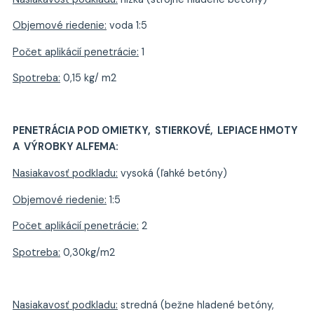
Objemové riedenie:
voda 1:5
Počet aplikácií penetrácie:
1
Spotreba:
0,15 kg/ m2
PENETRÁCIA POD OMIETKY, STIERKOVÉ, LEPIACE HMOTY
A VÝROBKY ALFEMA:
Nasiakavosť podkladu:
vysoká (ľahké betóny)
Objemové riedenie:
1:5
Počet aplikácií penetrácie:
2
Spotreba:
0,30kg/m2
Nasiakavosť podkladu:
stredná (bežne hladené betóny,