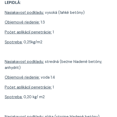
LEPIDLÁ:
Nasiakavosť podkladu:
vysoká (ľahké betóny)
Objemové riedenie:
1:3
Počet aplikácií penetrácie:
1
Spotreba:
0,25kg/m2
Nasiakavosť podkladu:
stredná (bežne hladené betóny,
anhydrit)
Objemové riedenie:
voda 1:4
Počet aplikácií penetrácie:
1
Spotreba:
0,20 kg/ m2
Nasiakavosť podkladu:
nízka (strojne hladené betóny)