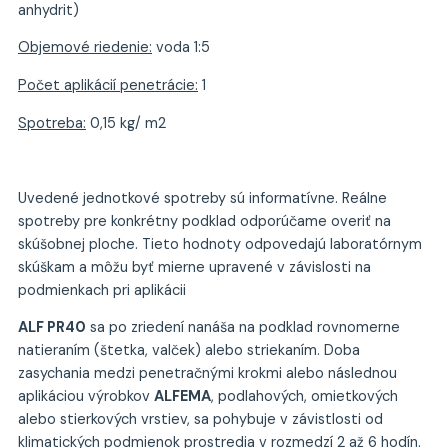
anhydrit)
Objemové riedenie:
voda 1:5
Počet aplikácií penetrácie:
1
Spotreba:
0,15 kg/ m2
Uvedené jednotkové spotreby sú informatívne. Reálne
spotreby pre konkrétny podklad odporúčame overiť na
skúšobnej ploche. Tieto hodnoty odpovedajú laboratórnym
skúškam a môžu byť mierne upravené v závislosti na
podmienkach pri aplikácii
ALF PR40
sa po zriedení nanáša na podklad rovnomerne
natieraním (štetka, valček) alebo striekaním. Doba
zasychania medzi penetračnými krokmi alebo následnou
aplikáciou výrobkov
ALFEMA
, podlahových, omietkových
alebo stierkových vrstiev, sa pohybuje v závistlosti od
klimatických podmienok prostredia v rozmedzí 2 až 6 hodín.