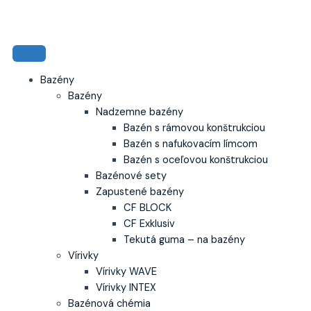
Preskočiť
na
obsah
Bazény
Bazény
Nadzemne bazény
Bazén s rámovou konštrukciou
Bazén s nafukovacím límcom
Bazén s oceľovou konštrukciou
Bazénové sety
Zapustené bazény
CF BLOCK
CF Exklusiv
Tekutá guma – na bazény
Vírivky
Vírivky WAVE
Vírivky INTEX
Bazénová chémia