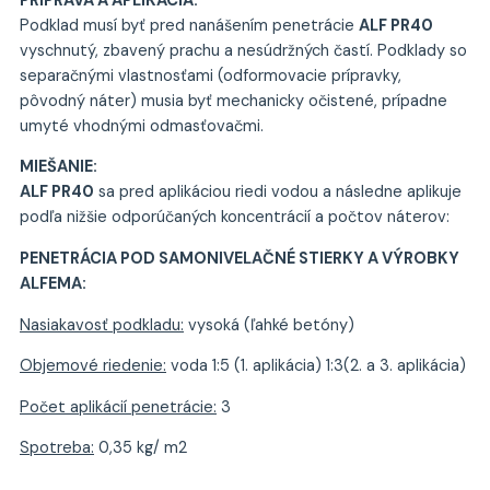
PRÍPRAVA A APLIKÁCIA:
Podklad musí byť pred nanášením penetrácie
ALF PR40
vyschnutý, zbavený prachu a nesúdržných častí. Podklady so
separačnými vlastnosťami (odformovacie prípravky,
pôvodný náter) musia byť mechanicky očistené, prípadne
umyté vhodnými odmasťovačmi.
MIEŠANIE:
ALF PR40
sa pred aplikáciou riedi vodou a následne aplikuje
podľa nižšie odporúčaných koncentrácií a počtov náterov:
PENETRÁCIA POD SAMONIVELAČNÉ STIERKY A VÝROBKY
ALFEMA:
Nasiakavosť podkladu:
vysoká (ľahké betóny)
Objemové riedenie:
voda 1:5 (1. aplikácia) 1:3(2. a 3. aplikácia)
Počet aplikácií penetrácie:
3
Spotreba:
0,35 kg/ m2