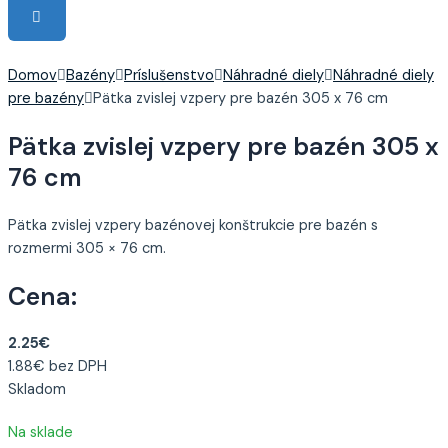
Domov
Bazény
Príslušenstvo
Náhradné diely
Náhradné diely
pre bazény
Pätka zvislej vzpery pre bazén 305 x 76 cm
Pätka zvislej vzpery pre bazén 305 x
76 cm
Pätka zvislej vzpery bazénovej konštrukcie pre bazén s
rozmermi 305 × 76 cm.
Cena:
2.25
€
1.88
€
bez DPH
Skladom
Na sklade