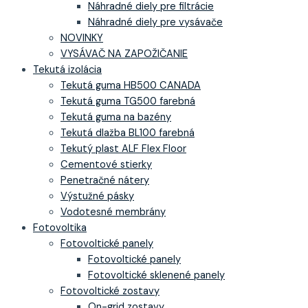
Náhradné diely pre filtrácie
Náhradné diely pre vysávače
NOVINKY
VYSÁVAČ NA ZAPOŽIČANIE
Tekutá izolácia
Tekutá guma HB500 CANADA
Tekutá guma TG500 farebná
Tekutá guma na bazény
Tekutá dlažba BL100 farebná
Tekutý plast ALF Flex Floor
Cementové stierky
Penetračné nátery
Výstužné pásky
Vodotesné membrány
Fotovoltika
Fotovoltické panely
Fotovoltické panely
Fotovoltické sklenené panely
Fotovoltické zostavy
On-grid zostavy