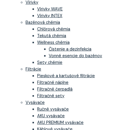
Vírivky
Vírivky WAVE
Vírivky INTEX
Bazénová chémia
Chlórová chémia
Tekutá chémia
Wellness chémia
Čistenie a dezinfekcia
Vonné esencie do bazénov
Sety chémie
Filtrácie
Pieskové a kartušové filtrácie
Filtračné náplne
Filtračné čerpadlá
Filtračné sety
Vysávače
Ručné vysávače
AKU vysávače
AKU PREMIUM vysávače
Káblové vysávače