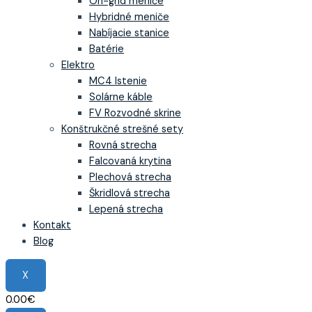
On-grid meniče
Hybridné meniče
Nabíjacie stanice
Batérie
Elektro
MC4 Istenie
Solárne káble
FV Rozvodné skrine
Konštrukčné strešné sety
Rovná strecha
Falcovaná krytina
Plechová strecha
Škridlová strecha
Lepená strecha
Kontakt
Blog
X
0.00
€