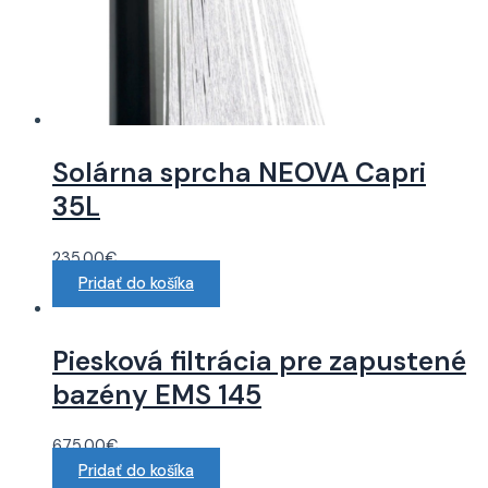
Solárna sprcha NEOVA Capri
35L
235.00
€
Pridať do košíka
Piesková filtrácia pre zapustené
bazény EMS 145
675.00
€
Pridať do košíka