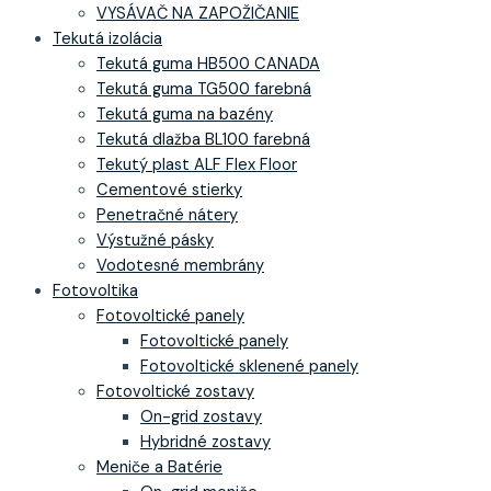
VYSÁVAČ NA ZAPOŽIČANIE
Tekutá izolácia
Tekutá guma HB500 CANADA
Tekutá guma TG500 farebná
Tekutá guma na bazény
Tekutá dlažba BL100 farebná
Tekutý plast ALF Flex Floor
Cementové stierky
Penetračné nátery
Výstužné pásky
Vodotesné membrány
Fotovoltika
Fotovoltické panely
Fotovoltické panely
Fotovoltické sklenené panely
Fotovoltické zostavy
On-grid zostavy
Hybridné zostavy
Meniče a Batérie