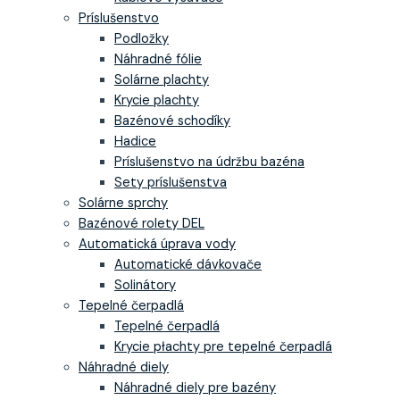
Príslušenstvo
Podložky
Náhradné fólie
Solárne plachty
Krycie plachty
Bazénové schodíky
Hadice
Príslušenstvo na údržbu bazéna
Sety príslušenstva
Solárne sprchy
Bazénové rolety DEL
Automatická úprava vody
Automatické dávkovače
Solinátory
Tepelné čerpadlá
Tepelné čerpadlá
Krycie płachty pre tepelné čerpadlá
Náhradné diely
Náhradné diely pre bazény