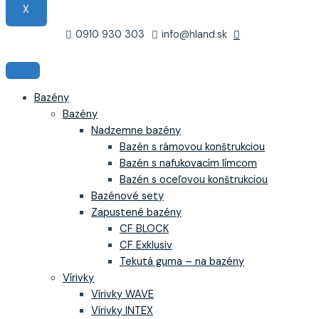
X
0910 930 303
info@hland.sk
Bazény
Bazény
Nadzemne bazény
Bazén s rámovou konštrukciou
Bazén s nafukovacím límcom
Bazén s oceľovou konštrukciou
Bazénové sety
Zapustené bazény
CF BLOCK
CF Exklusiv
Tekutá guma – na bazény
Vírivky
Vírivky WAVE
Vírivky INTEX