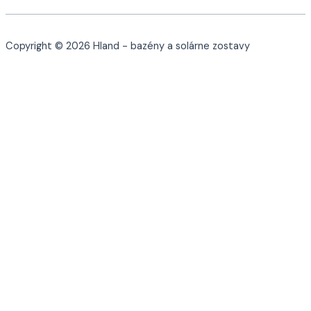
Copyright © 2026 Hland - bazény a solárne zostavy
Cookies a podobné technológie
Používame cookies a ďalšie technológie na sledovanie webu,
aby sme vám poskytli najlepšie možné služby, analyzovali
používanie a poskytovali marketingové kampane prispôsobené
vašim záujmom.
Marketing
Funkčné
Nevyhnutné
Viac informácií
Uložiť nastavenia
Prijať všetky