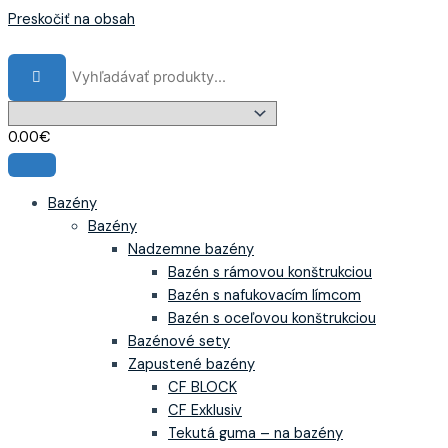
Preskočiť na obsah
0.00
€
Bazény
Bazény
Nadzemne bazény
Bazén s rámovou konštrukciou
Bazén s nafukovacím límcom
Bazén s oceľovou konštrukciou
Bazénové sety
Zapustené bazény
CF BLOCK
CF Exklusiv
Tekutá guma – na bazény