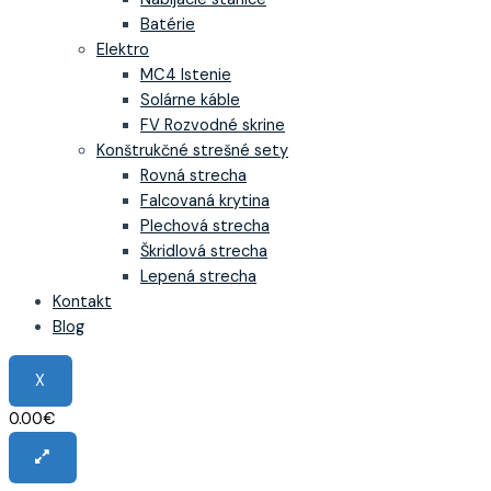
Batérie
Elektro
MC4 Istenie
Solárne káble
FV Rozvodné skrine
Konštrukčné strešné sety
Rovná strecha
Falcovaná krytina
Plechová strecha
Škridlová strecha
Lepená strecha
Kontakt
Blog
X
0.00
€