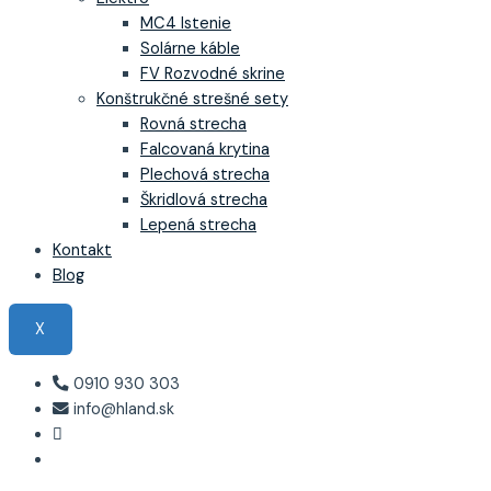
MC4 Istenie
Solárne káble
FV Rozvodné skrine
Konštrukčné strešné sety
Rovná strecha
Falcovaná krytina
Plechová strecha
Škridlová strecha
Lepená strecha
Kontakt
Blog
X
0910 930 303
info@hland.sk