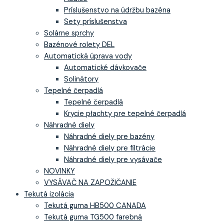
Príslušenstvo na údržbu bazéna
Sety príslušenstva
Solárne sprchy
Bazénové rolety DEL
Automatická úprava vody
Automatické dávkovače
Solinátory
Tepelné čerpadlá
Tepelné čerpadlá
Krycie płachty pre tepelné čerpadlá
Náhradné diely
Náhradné diely pre bazény
Náhradné diely pre filtrácie
Náhradné diely pre vysávače
NOVINKY
VYSÁVAČ NA ZAPOŽIČANIE
Tekutá izolácia
Tekutá guma HB500 CANADA
Tekutá guma TG500 farebná