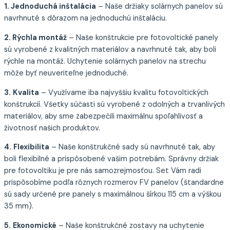
1. Jednoduchá inštalácia
– Naše držiaky solárnych panelov sú
navrhnuté s dôrazom na jednoduchú inštaláciu.
2. Rýchla montáž
– Naše konštrukcie pre fotovoltické panely
sú vyrobené z kvalitných materiálov a navrhnuté tak, aby boli
rýchle na montáž. Uchytenie solárnych panelov na strechu
môže byť neuveriteľne jednoduché.
3.
Kvalita
– Využívame iba najvyššiu kvalitu fotovoltických
konštrukcií. Všetky súčasti sú vyrobené z odolných a trvanlivých
materiálov, aby sme zabezpečili maximálnu spoľahlivosť a
životnosť našich produktov.
4.
Flexibilita
– Naše konštrukčné sady sú navrhnuté tak, aby
boli flexibilné a prispôsobené vašim potrebám. Správny držiak
pre fotovoltiku je pre nás samozrejmosťou. Set Vám radi
prispôsobíme podľa rôznych rozmerov FV panelov (štandardne
sú sady určené pre panely s maximálnou šírkou 115 cm a výškou
35 mm).
5.
Ekonomické
– Naše konštrukčné zostavy na uchytenie