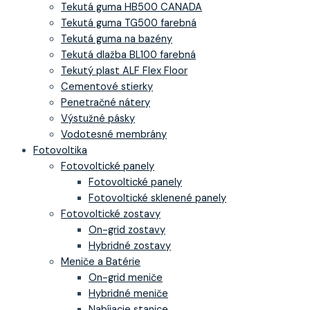
Tekutá guma HB500 CANADA
Tekutá guma TG500 farebná
Tekutá guma na bazény
Tekutá dlažba BL100 farebná
Tekutý plast ALF Flex Floor
Cementové stierky
Penetračné nátery
Výstužné pásky
Vodotesné membrány
Fotovoltika
Fotovoltické panely
Fotovoltické panely
Fotovoltické sklenené panely
Fotovoltické zostavy
On-grid zostavy
Hybridné zostavy
Meniče a Batérie
On-grid meniče
Hybridné meniče
Nabíjacie stanice