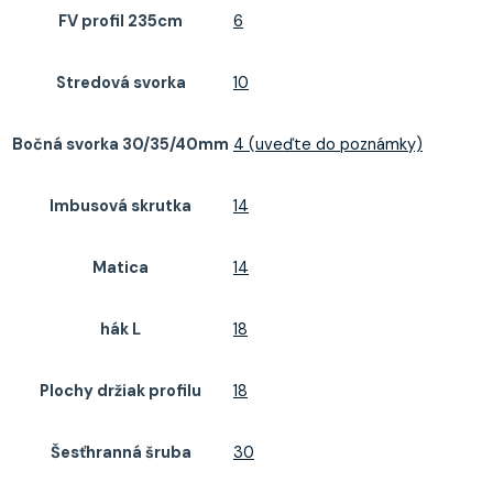
FV profil 235cm
6
Stredová svorka
10
Bočná svorka 30/35/40mm
4 (uveďte do poznámky)
Imbusová skrutka
14
Matica
14
hák L
18
Plochy držiak profilu
18
Šesťhranná šruba
30