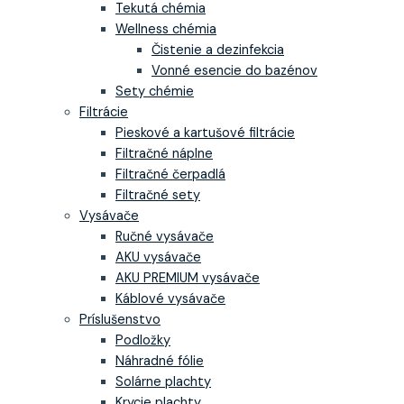
Tekutá chémia
Wellness chémia
Čistenie a dezinfekcia
Vonné esencie do bazénov
Sety chémie
Filtrácie
Pieskové a kartušové filtrácie
Filtračné náplne
Filtračné čerpadlá
Filtračné sety
Vysávače
Ručné vysávače
AKU vysávače
AKU PREMIUM vysávače
Káblové vysávače
Príslušenstvo
Podložky
Náhradné fólie
Solárne plachty
Krycie plachty