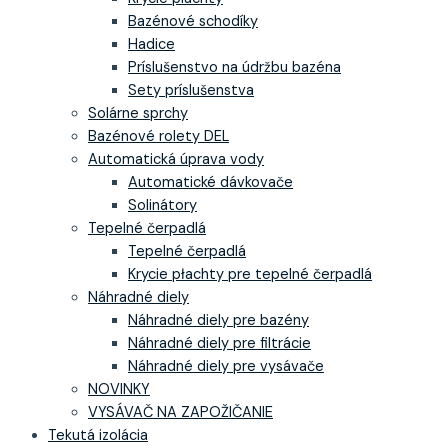
Bazénové schodíky
Hadice
Príslušenstvo na údržbu bazéna
Sety príslušenstva
Solárne sprchy
Bazénové rolety DEL
Automatická úprava vody
Automatické dávkovače
Solinátory
Tepelné čerpadlá
Tepelné čerpadlá
Krycie płachty pre tepelné čerpadlá
Náhradné diely
Náhradné diely pre bazény
Náhradné diely pre filtrácie
Náhradné diely pre vysávače
NOVINKY
VYSÁVAČ NA ZAPOŽIČANIE
Tekutá izolácia