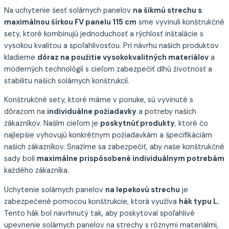
Na uchytenie šesť solárnych panelov
na šikmú strechu s
maximálnou šírkou FV panelu 115 cm
sme vyvinuli konštrukčné
sety, ktoré kombinujú jednoduchosť a rýchlosť inštalácie s
vysokou kvalitou a spoľahlivosťou. Pri návrhu našich produktov
kladieme
dôraz na použitie vysokokvalitných materiálov
a
moderných technológií s cieľom zabezpečiť dlhú životnosť a
stabilitu našich solárnych konštrukcií.
Konštrukčné sety, ktoré máme v ponuke, sú vyvinuté s
dôrazom na
individuálne požiadavky
a potreby našich
zákazníkov. Naším cieľom je
poskytnúť produkty
, ktoré čo
najlepšie vyhovujú konkrétnym požiadavkám a špecifikáciám
našich zákazníkov. Snažíme sa zabezpečiť, aby naše konštrukčné
sady boli
maximálne prispôsobené individuálnym potrebám
každého zákazníka.
Uchytenie solárnych panelov
na lepekovú strechu
je
zabezpečené pomocou konštrukcie, ktorá využíva
hák typu L.
Tento hák bol navrhnutý tak, aby poskytoval spoľahlivé
upevnenie solárnych panelov na strechy s rôznymi materiálmi,