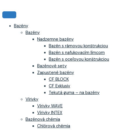
Bazény
Bazény
Nadzemne bazény
Bazén s rámovou konštrukciou
Bazén s nafukovacím límcom
Bazén s oceľovou konštrukciou
Bazénové sety
Zapustené bazény
CF BLOCK
CF Exklusiv
Tekutá guma – na bazény
Vírivky
Vírivky WAVE
Vírivky INTEX
Bazénová chémia
Chlórová chémia