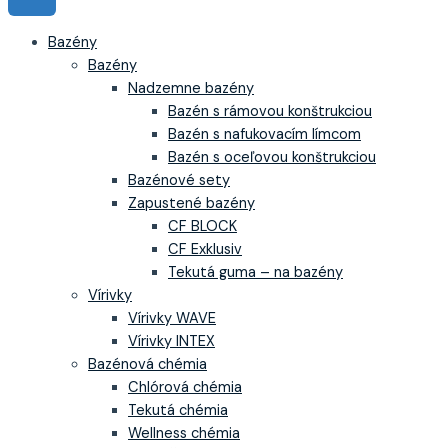
Bazény
Bazény
Nadzemne bazény
Bazén s rámovou konštrukciou
Bazén s nafukovacím límcom
Bazén s oceľovou konštrukciou
Bazénové sety
Zapustené bazény
CF BLOCK
CF Exklusiv
Tekutá guma – na bazény
Vírivky
Vírivky WAVE
Vírivky INTEX
Bazénová chémia
Chlórová chémia
Tekutá chémia
Wellness chémia