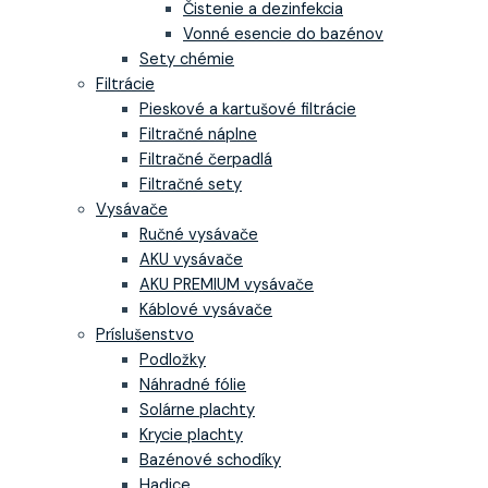
Čistenie a dezinfekcia
Vonné esencie do bazénov
Sety chémie
Filtrácie
Pieskové a kartušové filtrácie
Filtračné náplne
Filtračné čerpadlá
Filtračné sety
Vysávače
Ručné vysávače
AKU vysávače
AKU PREMIUM vysávače
Káblové vysávače
Príslušenstvo
Podložky
Náhradné fólie
Solárne plachty
Krycie plachty
Bazénové schodíky
Hadice