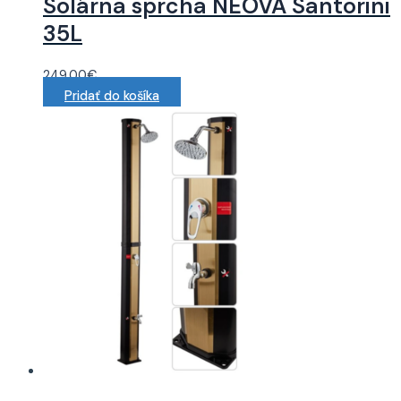
Solárna sprcha NEOVA Santorini
35L
249.00
€
Pridať do košíka