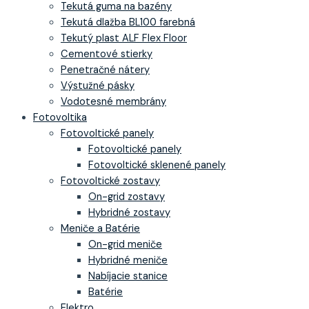
Tekutá guma na bazény
Tekutá dlažba BL100 farebná
Tekutý plast ALF Flex Floor
Cementové stierky
Penetračné nátery
Výstužné pásky
Vodotesné membrány
Fotovoltika
Fotovoltické panely
Fotovoltické panely
Fotovoltické sklenené panely
Fotovoltické zostavy
On-grid zostavy
Hybridné zostavy
Meniče a Batérie
On-grid meniče
Hybridné meniče
Nabíjacie stanice
Batérie
Elektro