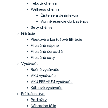
Tekutá chémia
Wellness chémia
Čistenie a dezinfekcia
Vonné esencie do bazénov
Sety chémie
Filtrácie
Pieskové a kartušové filtrácie
Filtračné náplne
Filtračné čerpadlá
Filtračné sety
Vysávače
Ručné vysávače
AKU vysávače
AKU PREMIUM vysávače
Káblové vysávače
Príslušenstvo
Podložky
Náhradné fólie