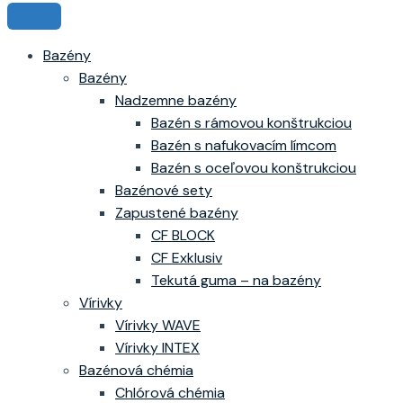
Bazény
Bazény
Nadzemne bazény
Bazén s rámovou konštrukciou
Bazén s nafukovacím límcom
Bazén s oceľovou konštrukciou
Bazénové sety
Zapustené bazény
CF BLOCK
CF Exklusiv
Tekutá guma – na bazény
Vírivky
Vírivky WAVE
Vírivky INTEX
Bazénová chémia
Chlórová chémia