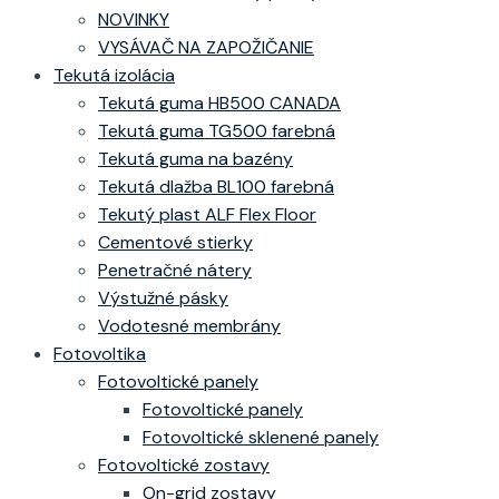
NOVINKY
VYSÁVAČ NA ZAPOŽIČANIE
Tekutá izolácia
Tekutá guma HB500 CANADA
Tekutá guma TG500 farebná
Tekutá guma na bazény
Tekutá dlažba BL100 farebná
Tekutý plast ALF Flex Floor
Cementové stierky
Penetračné nátery
Výstužné pásky
Vodotesné membrány
Fotovoltika
Fotovoltické panely
Fotovoltické panely
Fotovoltické sklenené panely
Fotovoltické zostavy
On-grid zostavy