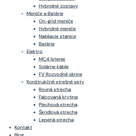
Hybridné zostavy
Meniče a Batérie
On-grid meniče
Hybridné meniče
Nabíjacie stanice
Batérie
Elektro
MC4 Istenie
Solárne káble
FV Rozvodné skrine
Konštrukčné strešné sety
Rovná strecha
Falcovaná krytina
Plechová strecha
Škridlová strecha
Lepená strecha
Kontakt
Blog