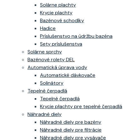
Solárne plachty
Krycie plachty
Bazénové schodíky
Hadice
Príslušenstvo na údržbu bazéna
Sety príslušenstva
Solárne sprchy
Bazénové rolety DEL
Automatická úprava vody
Automatické dávkovače
Solinátory
Tepelné čerpadlá
Tepelné čerpadlá
Krycie płachty pre tepelné čerpadlá
Náhradné diely
Náhradné diely pre bazény
Náhradné diely pre filtrácie
Náhradné diely pre vysávače