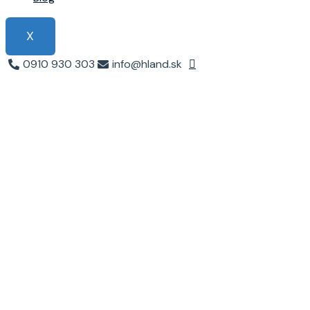
X
0910 930 303
info@hland.sk