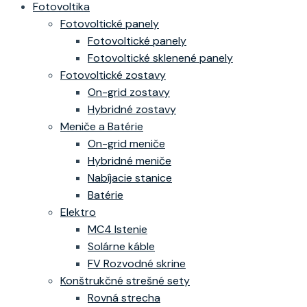
Fotovoltika
Fotovoltické panely
Fotovoltické panely
Fotovoltické sklenené panely
Fotovoltické zostavy
On-grid zostavy
Hybridné zostavy
Meniče a Batérie
On-grid meniče
Hybridné meniče
Nabíjacie stanice
Batérie
Elektro
MC4 Istenie
Solárne káble
FV Rozvodné skrine
Konštrukčné strešné sety
Rovná strecha