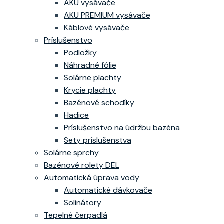
AKU vysávače
AKU PREMIUM vysávače
Káblové vysávače
Príslušenstvo
Podložky
Náhradné fólie
Solárne plachty
Krycie plachty
Bazénové schodíky
Hadice
Príslušenstvo na údržbu bazéna
Sety príslušenstva
Solárne sprchy
Bazénové rolety DEL
Automatická úprava vody
Automatické dávkovače
Solinátory
Tepelné čerpadlá