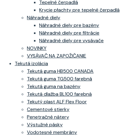
Tepelné čerpadlá
Krycie płachty pre tepelné čerpadlá
Náhradné diely
Náhradné diely pre bazény
Náhradné diely pre filtrácie
Náhradné diely pre vysávače
NOVINKY
VYSÁVAČ NA ZAPOŽIČANIE
Tekutá izolácia
Tekutá guma HB500 CANADA
Tekutá guma TG500 farebná
Tekutá guma na bazény
Tekutá dlažba BL100 farebná
Tekutý plast ALF Flex Floor
Cementové stierky
Penetračné nátery
Výstužné pásky
Vodotesné membrány