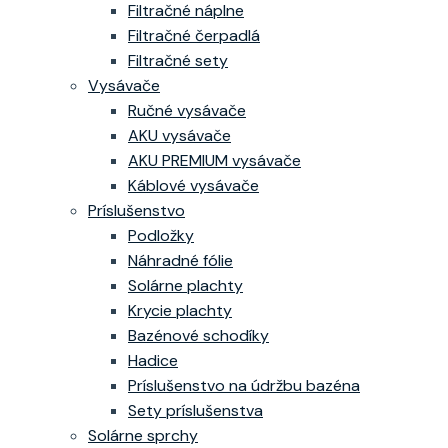
Filtračné náplne
Filtračné čerpadlá
Filtračné sety
Vysávače
Ručné vysávače
AKU vysávače
AKU PREMIUM vysávače
Káblové vysávače
Príslušenstvo
Podložky
Náhradné fólie
Solárne plachty
Krycie plachty
Bazénové schodíky
Hadice
Príslušenstvo na údržbu bazéna
Sety príslušenstva
Solárne sprchy