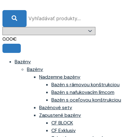
Preskočiť
množstvo
na
Náhradná
obsah
fólia
CF
pre
0.00
€
rám.
bazény
3,05
Bazény
x
Bazény
0,76
Nadzemne bazény
m
Bazén s rámovou konštrukciou
Bazén s nafukovacím límcom
Bazén s oceľovou konštrukciou
Bazénové sety
Zapustené bazény
CF BLOCK
CF Exklusiv