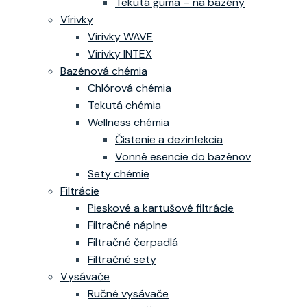
Tekutá guma – na bazény
Vírivky
Vírivky WAVE
Vírivky INTEX
Bazénová chémia
Chlórová chémia
Tekutá chémia
Wellness chémia
Čistenie a dezinfekcia
Vonné esencie do bazénov
Sety chémie
Filtrácie
Pieskové a kartušové filtrácie
Filtračné náplne
Filtračné čerpadlá
Filtračné sety
Vysávače
Ručné vysávače