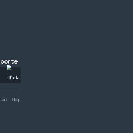
pporte
ort
Help