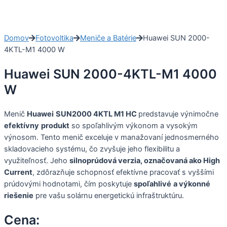
Domov
Fotovoltika
Meniče a Batérie
Huawei SUN 2000-
4KTL-M1 4000 W
Huawei SUN 2000-4KTL-M1 4000
W
Menič
Huawei
SUN2000 4KTL M1 HC
predstavuje výnimočne
efektívny
produkt
so spoľahlivým výkonom a vysokým
výnosom. Tento menič exceluje v manažovaní jednosmerného
skladovacieho systému, čo zvyšuje jeho flexibilitu a
využiteľnosť. Jeho
silnoprúdová verzia, označovaná ako High
Current
, zdôrazňuje schopnosť efektívne pracovať s vyššími
prúdovými hodnotami, čím poskytuje
spoľahlivé
a výkonné
riešenie
pre vašu solárnu energetickú infraštruktúru.
Cena: