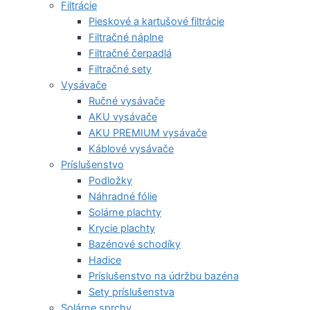
Filtrácie
Pieskové a kartušové filtrácie
Filtračné náplne
Filtračné čerpadlá
Filtračné sety
Vysávače
Ručné vysávače
AKU vysávače
AKU PREMIUM vysávače
Káblové vysávače
Príslušenstvo
Podložky
Náhradné fólie
Solárne plachty
Krycie plachty
Bazénové schodíky
Hadice
Príslušenstvo na údržbu bazéna
Sety príslušenstva
Solárne sprchy