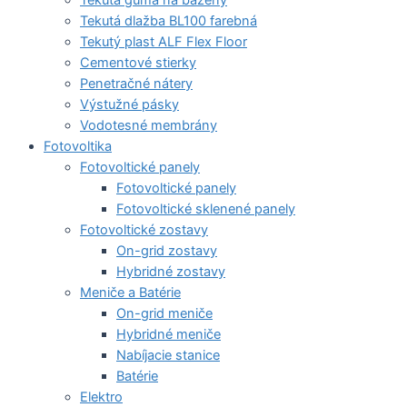
Tekutá dlažba BL100 farebná
Tekutý plast ALF Flex Floor
Cementové stierky
Penetračné nátery
Výstužné pásky
Vodotesné membrány
Fotovoltika
Fotovoltické panely
Fotovoltické panely
Fotovoltické sklenené panely
Fotovoltické zostavy
On-grid zostavy
Hybridné zostavy
Meniče a Batérie
On-grid meniče
Hybridné meniče
Nabíjacie stanice
Batérie
Elektro