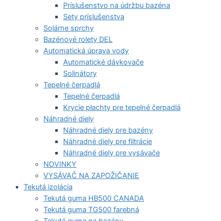
Príslušenstvo na údržbu bazéna
Sety príslušenstva
Solárne sprchy
Bazénové rolety DEL
Automatická úprava vody
Automatické dávkovače
Solinátory
Tepelné čerpadlá
Tepelné čerpadlá
Krycie płachty pre tepelné čerpadlá
Náhradné diely
Náhradné diely pre bazény
Náhradné diely pre filtrácie
Náhradné diely pre vysávače
NOVINKY
VYSÁVAČ NA ZAPOŽIČANIE
Tekutá izolácia
Tekutá guma HB500 CANADA
Tekutá guma TG500 farebná
Tekutá guma na bazény