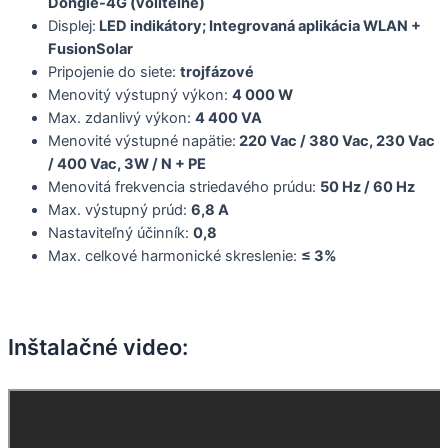
Dongle-4G (volitelné)
Displej:
LED indikátory; Integrovaná aplikácia WLAN +
FusionSolar
Pripojenie do siete:
trojfázové
Menovitý výstupný výkon:
4 000 W
Max. zdanlivý výkon:
4 400 VA
Menovité výstupné napätie:
220 Vac / 380 Vac, 230 Vac
/ 400 Vac, 3W / N + PE
Menovitá frekvencia striedavého prúdu:
50 Hz / 60 Hz
Max. výstupný prúd:
6,8 A
Nastaviteľný účinník:
0,8
Max. celkové harmonické skreslenie:
≤ 3%
Inštalačné video: