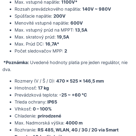
Max. vstupné napätie:
1100V*
Rozsah prevádzkového napätia:
140V ~ 980V
Spúšťacie napätie:
200V
Menovité vstupné napätie:
600V
Max. vstupný prúd na MPPT:
13,5A
Max. skratový prúd:
19,5A
Max. Prúd DC:
16,7A*
Počet sledovačov MPP:
2
*Poznámka:
Uvedené hodnoty platia pre jeden regulátor, nie
dva.
Rozmery (V / Š / D):
470 x 525 x 146,5 mm
Hmotnosť:
17 kg
Prevádzková teplota:
-25 ~ +60 ℃
Trieda ochrany:
IP65
Vlhkosť:
0 – 100%
Chladenie:
prirodzené
Max. Nadmorská výška:
4000 m
Rozhranie:
RS 485, WLAN, 4G / 3G / 2G via Smart