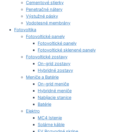
Cementové stierky
Penetračné nátery
Výstužné pásky
Vodotesné membrány
Fotovoltika
Fotovoltické panely
Fotovoltické panely
Fotovoltické sklenené panely
Fotovoltické zostavy
On-grid zostavy
Hybridné zostavy
Meniče a Batérie
On-grid meniče
Hybridné meniče
Nabíjacie stanice
Batérie
Elektro
MC4 Istenie
Solárne káble
FV Rozvodné skrine