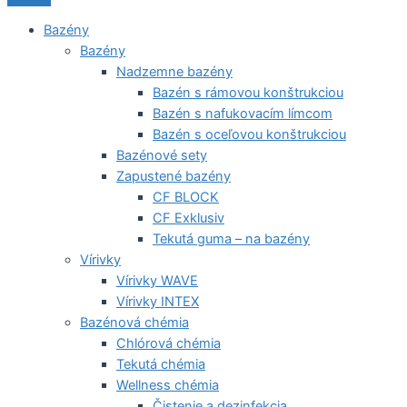
Bazény
Bazény
Nadzemne bazény
Bazén s rámovou konštrukciou
Bazén s nafukovacím límcom
Bazén s oceľovou konštrukciou
Bazénové sety
Zapustené bazény
CF BLOCK
CF Exklusiv
Tekutá guma – na bazény
Vírivky
Vírivky WAVE
Vírivky INTEX
Bazénová chémia
Chlórová chémia
Tekutá chémia
Wellness chémia
Čistenie a dezinfekcia