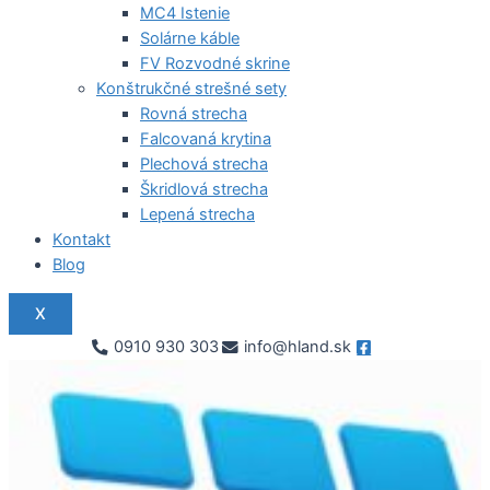
MC4 Istenie
Solárne káble
FV Rozvodné skrine
Konštrukčné strešné sety
Rovná strecha
Falcovaná krytina
Plechová strecha
Škridlová strecha
Lepená strecha
Kontakt
Blog
X
0910 930 303
info@hland.sk