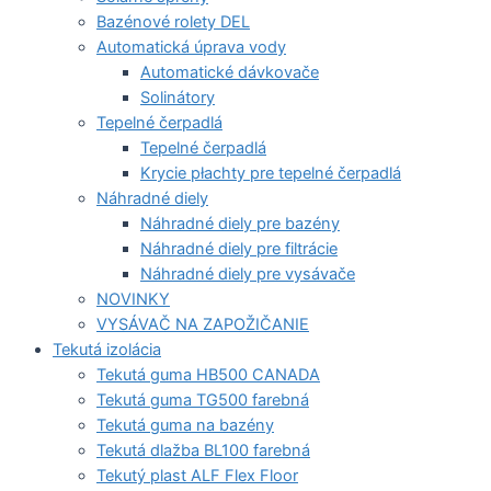
Bazénové rolety DEL
Automatická úprava vody
Automatické dávkovače
Solinátory
Tepelné čerpadlá
Tepelné čerpadlá
Krycie płachty pre tepelné čerpadlá
Náhradné diely
Náhradné diely pre bazény
Náhradné diely pre filtrácie
Náhradné diely pre vysávače
NOVINKY
VYSÁVAČ NA ZAPOŽIČANIE
Tekutá izolácia
Tekutá guma HB500 CANADA
Tekutá guma TG500 farebná
Tekutá guma na bazény
Tekutá dlažba BL100 farebná
Tekutý plast ALF Flex Floor