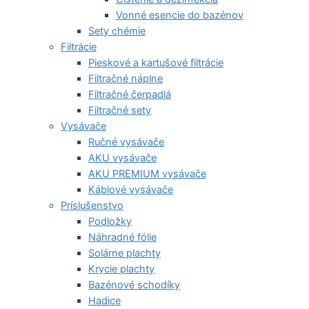
Vonné esencie do bazénov
Sety chémie
Filtrácie
Pieskové a kartušové filtrácie
Filtračné náplne
Filtračné čerpadlá
Filtračné sety
Vysávače
Ručné vysávače
AKU vysávače
AKU PREMIUM vysávače
Káblové vysávače
Príslušenstvo
Podložky
Náhradné fólie
Solárne plachty
Krycie plachty
Bazénové schodíky
Hadice