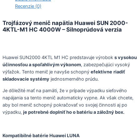
Recenzie (0)
Trojfázový menič napätia Huawei SUN 2000-
4KTL-M1 HC 4000W – Silnoprúdová verzia
Huawei SUN2000 4KTL M1 HC predstavuje výrobok
s vysokou
účinnosťou a spoľahlivým výkonom
, zabezpečujúci vysoký
výťažok. Tento menič je navyše schopný
efektívne
riadiť
skladovacie systémy
jednosmerného prúdu.
Je dôležité mať na pamäti, že v prípade výpadku sieťového
napájania sa tento menič automaticky vypne. Ak však chcete,
aby bol menič schopný pokračovať vo svojej činnosti aj po
výpadku,
je potrebné doplniť ho o batériu a záložný box.
Kompatibilné batérie Huawei LUNA