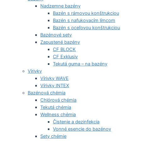
Nadzemne bazény
Bazén s rámovou konštrukciou
Bazén s nafukovacím límcom
Bazén s oceľovou konštrukciou
Bazénové sety
Zapustené bazény
CF BLOCK
CF Exklusiv
Tekutá guma – na bazény
Vírivky
Vírivky WAVE
Vírivky INTEX
Bazénová chémia
Chlórová chémia
Tekutá chémia
Wellness chémia
Čistenie a dezinfekcia
Vonné esencie do bazénov
Sety chémie