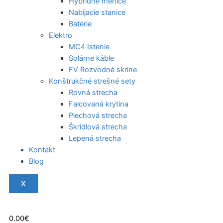
Hybridné meniče
Nabíjacie stanice
Batérie
Elektro
MC4 Istenie
Solárne káble
FV Rozvodné skrine
Konštrukčné strešné sety
Rovná strecha
Falcovaná krytina
Plechová strecha
Škridlová strecha
Lepená strecha
Kontakt
Blog
X
0.00
€