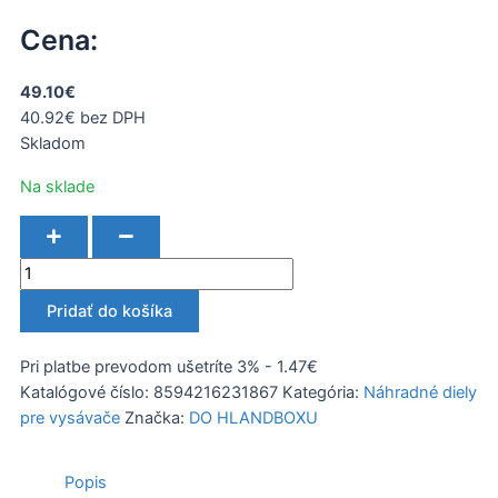
Cena:
49.10
€
40.92
€
bez DPH
Skladom
množstvo
Na sklade
Filter
k
vysávaču
CF
200
Pridať do košíka
AKU
Pri platbe prevodom ušetríte 3% - 1.47€
Katalógové číslo:
8594216231867
Kategória:
Náhradné diely
pre vysávače
Značka:
DO HLANDBOXU
Popis