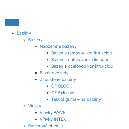
Preskočiť
na
obsah
Bazény
Bazény
Nadzemne bazény
Bazén s rámovou konštrukciou
Bazén s nafukovacím límcom
Bazén s oceľovou konštrukciou
Bazénové sety
Zapustené bazény
CF BLOCK
CF Exklusiv
Tekutá guma – na bazény
Vírivky
Vírivky WAVE
Vírivky INTEX
Bazénová chémia