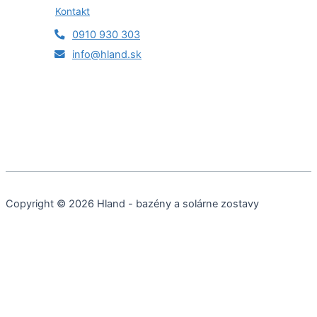
Kontakt
0910 930 303
info@hland.sk
Copyright © 2026 Hland - bazény a solárne zostavy
Cookies a podobné technológie
Používame cookies a ďalšie technológie na sledovanie webu,
aby sme vám poskytli najlepšie možné služby, analyzovali
používanie a poskytovali marketingové kampane prispôsobené