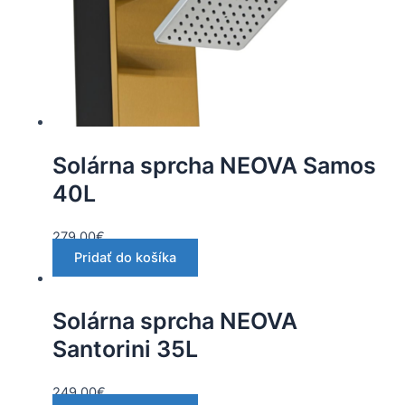
Solárna sprcha NEOVA Samos
40L
279.00
€
Pridať do košíka
Solárna sprcha NEOVA
Santorini 35L
249.00
€