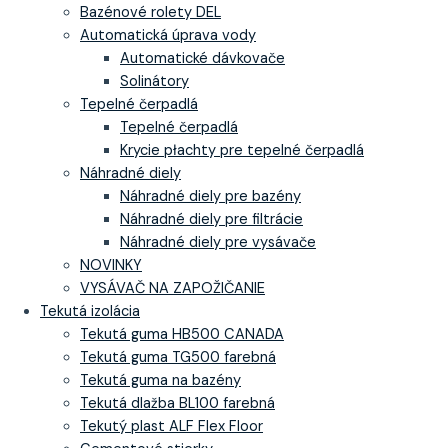
Bazénové rolety DEL
Automatická úprava vody
Automatické dávkovače
Solinátory
Tepelné čerpadlá
Tepelné čerpadlá
Krycie płachty pre tepelné čerpadlá
Náhradné diely
Náhradné diely pre bazény
Náhradné diely pre filtrácie
Náhradné diely pre vysávače
NOVINKY
VYSÁVAČ NA ZAPOŽIČANIE
Tekutá izolácia
Tekutá guma HB500 CANADA
Tekutá guma TG500 farebná
Tekutá guma na bazény
Tekutá dlažba BL100 farebná
Tekutý plast ALF Flex Floor