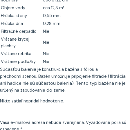
Rozmery
366 x 122 cm
Objem vody
cca 12,8 m³
Hrúbka steny
0,55 mm
Hrúbka dna
0,28 mm
Filtračné čerpadlo
Nie
Vrátane krycej
Nie
plachty
Vrátane rebríka
Nie
Vrátane podložky
Nie
Súčasťou balenia je
konštrukcia bazéna s fóliou a
(filtrácia
prechodmi stenou. Bazén umožňuje pripojenie filtrácie
ani hadice nie sú súčasťou balenia). Tento typ bazéna
nie je
do zeme.
určený na zabudovanie
Nikto zatiaľ nepridal hodnotenie.
Vaša e-mailová adresa nebude zverejnená.
Vyžadované polia sú
označené
*