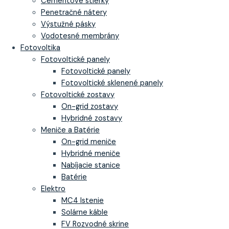
Cementové stierky
Penetračné nátery
Výstužné pásky
Vodotesné membrány
Fotovoltika
Fotovoltické panely
Fotovoltické panely
Fotovoltické sklenené panely
Fotovoltické zostavy
On-grid zostavy
Hybridné zostavy
Meniče a Batérie
On-grid meniče
Hybridné meniče
Nabíjacie stanice
Batérie
Elektro
MC4 Istenie
Solárne káble
FV Rozvodné skrine