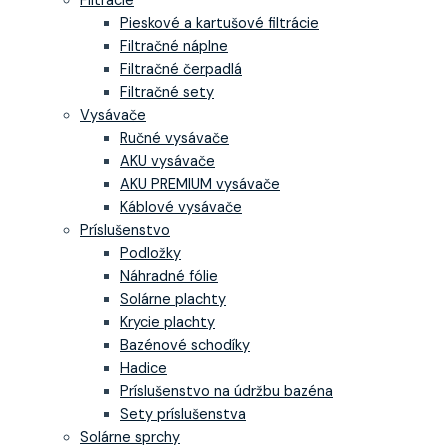
Filtrácie
Pieskové a kartušové filtrácie
Filtračné náplne
Filtračné čerpadlá
Filtračné sety
Vysávače
Ručné vysávače
AKU vysávače
AKU PREMIUM vysávače
Káblové vysávače
Príslušenstvo
Podložky
Náhradné fólie
Solárne plachty
Krycie plachty
Bazénové schodíky
Hadice
Príslušenstvo na údržbu bazéna
Sety príslušenstva
Solárne sprchy