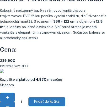
Robustný nadzemný bazén s rámovou konštrukciou a
trojvrstvovou PVC fóliou ponúka vysokú stabilitu, dlhú životnosť a
jednoduchú montáž. S rozmermi
366 × 122 cm
a objemom
12,8
m³
je ideálny na letné osvieženie. Vnútorná strana je modrá,
vonkajšia s elegantným ratanovým dizajnom. Súčasťou balenia sú
aj prechodky cez stenu.
Cena:
239.90
€
199.92
€
bez DPH
Rozložíte si platbu od
4.97
€
mesačne
Skladom
Pridať do košíka