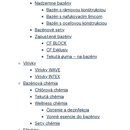
Nadzemne bazény
Bazén s rámovou konštrukciou
Bazén s nafukovacím límcom
Bazén s oceľovou konštrukciou
Bazénové sety
Zapustené bazény
CF BLOCK
CF Exklusiv
Tekutá guma – na bazény
Vírivky
Vírivky WAVE
Vírivky INTEX
Bazénová chémia
Chlórová chémia
Tekutá chémia
Wellness chémia
Čistenie a dezinfekcia
Vonné esencie do bazénov
Sety chémie