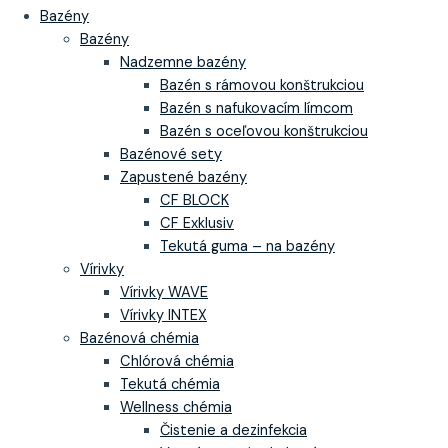
Bazény
Bazény
Nadzemne bazény
Bazén s rámovou konštrukciou
Bazén s nafukovacím límcom
Bazén s oceľovou konštrukciou
Bazénové sety
Zapustené bazény
CF BLOCK
CF Exklusiv
Tekutá guma – na bazény
Vírivky
Vírivky WAVE
Vírivky INTEX
Bazénová chémia
Chlórová chémia
Tekutá chémia
Wellness chémia
Čistenie a dezinfekcia