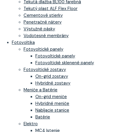
Tekutá dlažba BL100 farebná
Tekutý plast ALF Flex Floor
Cementové stierky
Penetračné nátery
Výstužné pásky
Vodotesné membrány
Fotovoltika
Fotovoltické panely
Fotovoltické panely
Fotovoltické sklenené panely
Fotovoltické zostavy
On-grid zostavy
Hybridné zostavy
Meniče a Batérie
On-grid meniče
Hybridné meniče
Nabíjacie stanice
Batérie
Elektro
MC4 Istenie