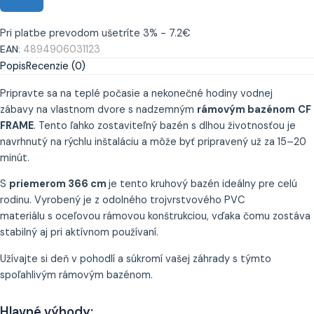
Pri platbe prevodom ušetríte 3% - 7.2€
EAN:
4894906031123
Popis
Recenzie (0)
Pripravte sa na teplé počasie a nekonečné hodiny vodnej
zábavy na vlastnom dvore s nadzemným
rámovým bazénom
CF
FRAME
. Tento ľahko zostaviteľný bazén s dlhou životnosťou je
navrhnutý na rýchlu inštaláciu a môže byť pripravený už za 15–20
minút.
S
priemerom 366 cm
je tento kruhový bazén ideálny pre celú
rodinu. Vyrobený je z odolného trojvrstvového PVC
materiálu s oceľovou rámovou konštrukciou, vďaka čomu zostáva
stabilný aj pri aktívnom používaní.
Užívajte si deň v pohodlí a súkromí vašej záhrady s týmto
spoľahlivým rámovým bazénom.
Hlavné výhody: