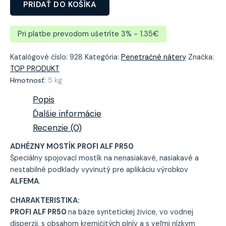
PRIDAŤ DO KOŠÍKA
Pri platbe prevodom ušetríte 3% - 1.35€
Katalógové číslo:
928
Kategória:
Penetračné nátery
Značka:
TOP PRODUKT
Hmotnosť:
5 kg
Popis
Ďalšie informácie
Recenzie (0)
ADHÉZNY MOSTÍK PROFI ALF PR50
Špeciálny spojovací mostík na nenasiakavé, nasiakavé a
nestabilné podklady vyvinutý pre aplikáciu výrobkov
ALFEMA
.
CHARAKTERISTIKA:
PROFI ALF PR50
na báze syntetickej živice, vo vodnej
disperzii, s obsahom kremičitých plnív a s veľmi nízkym