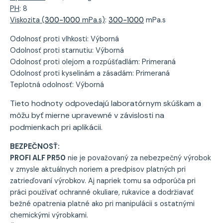
PH
: 8
Viskozita (
300-1000
mPa.s)
:
300-1000
mPa.s
Odolnosť proti vlhkosti: Výborná
Odolnosť proti starnutiu: Výborná
Odolnosť proti olejom a rozpúšťadlám: Primeraná
Odolnosť proti kyselinám a zásadám: Primeraná
Teplotná odolnosť: Výborná
Tieto hodnoty odpovedajú laboratórnym skúškam a
môžu byť mierne upravewné v závislosti na
podmienkach pri aplikácii.
BEZPEČNOSŤ:
PROFI ALF PR50
nie je považovaný za nebezpečný výrobok
v zmysle aktuálnych noriem a predpisov platných pri
zatrieďovaní výrobkov. Aj napriek tomu sa odporúča pri
práci používať ochranné okuliare, rukavice a dodržiavať
bežné opatrenia platné ako pri manipulácii s ostatnými
chemickými výrobkami.