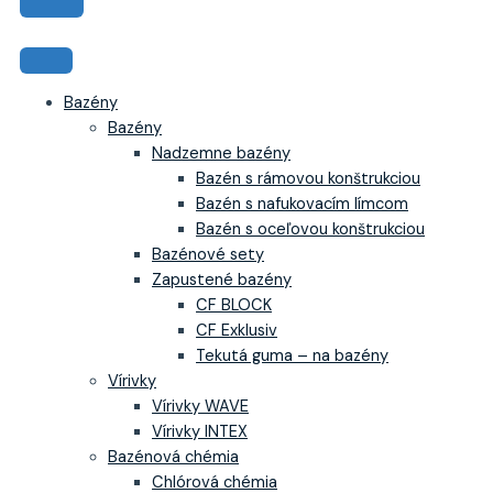
Bazény
Bazény
Nadzemne bazény
Bazén s rámovou konštrukciou
Bazén s nafukovacím límcom
Bazén s oceľovou konštrukciou
Bazénové sety
Zapustené bazény
CF BLOCK
CF Exklusiv
Tekutá guma – na bazény
Vírivky
Vírivky WAVE
Vírivky INTEX
Bazénová chémia
Chlórová chémia