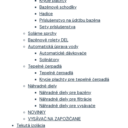
Krycie plachty
Bazénové schodíky
Hadice
Príslušenstvo na údržbu bazéna
Sety príslušenstva
Solárne sprchy
Bazénové rolety DEL
Automatická úprava vody
Automatické dávkovače
Solinátory
Tepelné čerpadlá
Tepelné čerpadlá
Krycie płachty pre tepelné čerpadlá
Náhradné diely
Náhradné diely pre bazény
Náhradné diely pre filtrácie
Náhradné diely pre vysávače
NOVINKY
VYSÁVAČ NA ZAPOŽIČANIE
Tekutá izolácia