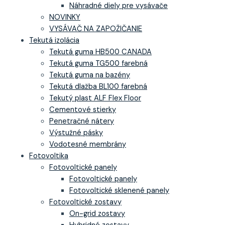
Náhradné diely pre vysávače
NOVINKY
VYSÁVAČ NA ZAPOŽIČANIE
Tekutá izolácia
Tekutá guma HB500 CANADA
Tekutá guma TG500 farebná
Tekutá guma na bazény
Tekutá dlažba BL100 farebná
Tekutý plast ALF Flex Floor
Cementové stierky
Penetračné nátery
Výstužné pásky
Vodotesné membrány
Fotovoltika
Fotovoltické panely
Fotovoltické panely
Fotovoltické sklenené panely
Fotovoltické zostavy
On-grid zostavy