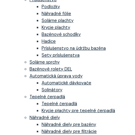
Podložky
Náhradné fólie
Solárne plachty
Krycie plachty
Bazénové schodíky
Hadice
Príslušenstvo na údržbu bazéna
Sety príslušenstva
Solárne sprchy
Bazénové rolety DEL
Automatická úprava vody
Automatické dávkovače
Solinátory
Tepelné čerpadlá
Tepelné čerpadlá
Krycie płachty pre tepelné čerpadlá
Náhradné diely
Náhradné diely pre bazény
Náhradné diely pre filtrácie