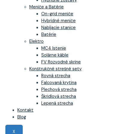
Hybridné zostavy
Meniče a Batérie
On-grid meniče
Hybridné meniče
Nabíjacie stanice
Batérie
Elektro
MC4 Istenie
Solárne káble
FV Rozvodné skrine
Konštrukčné strešné sety
Rovná strecha
Falcovaná krytina
Plechová strecha
Škridlová strecha
Lepená strecha
Kontakt
Blog
X