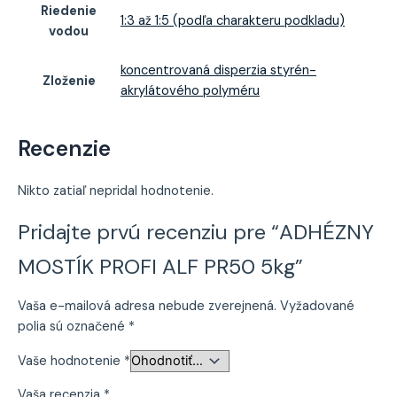
Riedenie
1:3 až 1:5 (podľa charakteru podkladu)
vodou
koncentrovaná disperzia styrén-
Zloženie
akrylátového polyméru
Recenzie
Nikto zatiaľ nepridal hodnotenie.
Pridajte prvú recenziu pre “ADHÉZNY
MOSTÍK PROFI ALF PR50 5kg”
Vaša e-mailová adresa nebude zverejnená.
Vyžadované
polia sú označené
*
Vaše hodnotenie
*
Vaša recenzia
*