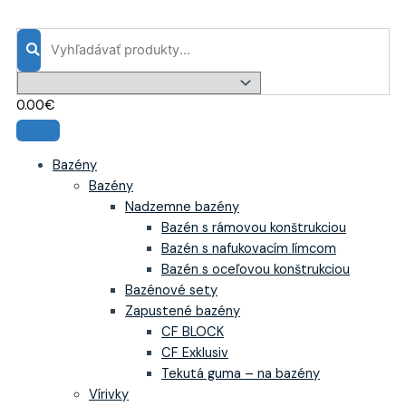
Preskočiť
množstvo
na
ADHÉZNY
obsah
MOSTÍK
PROFI
ALF
0.00
€
PR50
5kg
Bazény
Bazény
Nadzemne bazény
Bazén s rámovou konštrukciou
Bazén s nafukovacím límcom
Bazén s oceľovou konštrukciou
Bazénové sety
Zapustené bazény
CF BLOCK
CF Exklusiv
Tekutá guma – na bazény
Vírivky