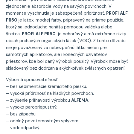
zjednotenie absorbcie vody na savých povrchoch. V
momente vyschnutia je zabezpečená prídržnosť.
PROFI
ALF
PR50
je latex, modrej farby, pripravený na priame použitie,
ktorý sa jednoducho nanáša pomocou valčeka alebo
štetca.
PROFI
ALF PR50
je nehorľavý a má extrémne nízky
obsah prchavých organických látok (VOC). Z tohto dôvodu
nie je považovaný za nebezpečnú látku nielen pre
samotných aplikátorov, ale i konečných užívateľov
priestorov, kde bol daný výrobok použitý. Výrobok môže byť
skladovaný bez dodržania akýchkoľvek zvláštnych opatrení.
Výborná spracovateľnosť:
– bez sedimentácie kremičitého piesku.
– vysoká prídržnosť na hladkých povrchoch.
– zvýšenie priľnavosti výrobkou
ALFEMA
.
– vysoko paropriepustný.
– bez zápachu.
– odolný poveternostným vplyvom.
– vodeodpudivý.