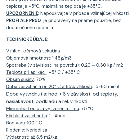
teplota je +5°C, maximálna teplota je +35°C.
UPOZORNENIE
: Nepoužívajte v prípade vzlínajúcej vlhkosti.
PROFI ALF PR50
je pripravený na priame použitie, bez
dodatočného riedenia
TECHNICKÉ ÚDAJE:
Vzhľad
: krémová tekutina
Objemová hmotnosť
: 1,48g/m3
Spotreba
(v závislosti na povrchu): 0,20 – 0,30 kg / m2
Teplota pri aplikácii
: +5° C / +35° C
Obsah sušiny
: 70%
Doba zasychania pri 20° C a 65% vlhkosti
: 15-60 minút
Doba vytvrdnutia
: hod ≈ 6 v závislosti od teploty,
nasiakavosti podkladu a rel. vlhkosti
Minimálna teplota vytvorenia filmu
: +5 °C
Rýchlosť zaschnutia
: 1 -4hod.
Bod varu
: 100 ° C
Riedenie
: Neriedi sa
Výdatnosť
: až 6,5 m2/kg