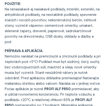
POUŽITIE:
Na nenasiakavé aj nasiakavé podklady, interiéri, exteriéri, na
anhydridové podklady, na nestabilné podklady, spevnenie
starých i nových povrchov, nekonštrukčný betón, tehlové
steny, vyzreté vápenno-cementové omietky, umakart,
sklenené tapety, drevené, papierové, sadrokartónové
povrchy na drevotriesku, OSB dosky, obklady a dlažby a
pod.
PRÍPRAVA A APLIKÁCIA:
Nemožno nanášať na premrznuté a zmrznuté podklady a pri
teplotách pod +5°C! Podklad musí byť súdržný, čistý, suchý,
bez vodorozpustných solí, mastnôt a oleja, nové omietky
musia byť vyzreté. Staré nesúdržné nátery je nutné
odstrániť. Pred aplikáciou dôkladne premiešajte! Natierajte
maliarskou štetkou alebo valcom. Nanáša sa v jednej vrstve.
Počas aplikácie je nutné
PROFI ALF PR50
premiešavať, aby
si udržal rovnomernú konzistenciu. Pri teplote vzduchu a
podkladu +20°C a relatívnej vlhkosti 65% je
PROFI
ALF
PR50
pretierateľný po 2 hodinách. Minimálna aplikačná