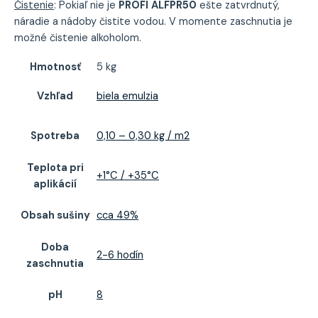
Čistenie
: Pokiaľ nie je
PROFI
ALFPR50
ešte zatvrdnutý,
náradie a nádoby čistite vodou. V momente zaschnutia je
možné čistenie alkoholom.
Hmotnosť
5 kg
Vzhľad
biela emulzia
Spotreba
0,10 – 0,30 kg / m2
Teplota pri
+1°C / +35°C
aplikácií
Obsah sušiny
cca 49%
Doba
2-6 hodín
zaschnutia
pH
8