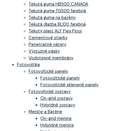
Tekutá guma HB500 CANADA
Tekutá guma TG500 farebná
Tekutá guma na bazény
Tekutá dlažba BL100 farebná
Tekutý plast ALF Flex Floor
Cementové stierky
Penetračné nátery
Výstužné pásky
Vodotesné membrány
Fotovoltika
Fotovoltické panely
Fotovoltické panely
Fotovoltické sklenené panely
Fotovoltické zostavy
On-grid zostavy
Hybridné zostavy
Meniče a Batérie
On-grid meniče
Hybridné meniče