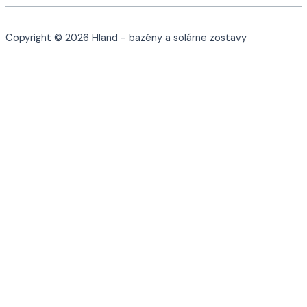
Copyright © 2026 Hland - bazény a solárne zostavy
Cookies a podobné technológie
Používame cookies a ďalšie technológie na sledovanie webu,
aby sme vám poskytli najlepšie možné služby, analyzovali
používanie a poskytovali marketingové kampane prispôsobené
vašim záujmom.
Marketing
Funkčné
Nevyhnutné
Viac informácií
Uložiť nastavenia
Prijať všetky