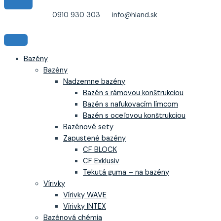
0910 930 303
info@hland.sk
Bazény
Bazény
Nadzemne bazény
Bazén s rámovou konštrukciou
Bazén s nafukovacím límcom
Bazén s oceľovou konštrukciou
Bazénové sety
Zapustené bazény
CF BLOCK
CF Exklusiv
Tekutá guma – na bazény
Vírivky
Vírivky WAVE
Vírivky INTEX
Bazénová chémia