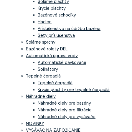
Solárne plachty
Krycie plachty
Bazénové schodíky
Hadice
Príslušenstvo na údržbu bazéna
Sety príslušenstva
Solárne sprchy
Bazénové rolety DEL
Automatická úprava vody
Automatické dávkovače
Solinátory
Tepelné čerpadlá
Tepelné čerpadlá
Krycie płachty pre tepelné čerpadlá
Náhradné diely
Náhradné diely pre bazény
Náhradné diely pre filtrácie
Náhradné diely pre vysávače
NOVINKY
VYSÁVAČ NA ZAPOŽIČANIE