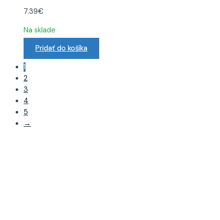
7.39
€
Na sklade
Pridať do košíka
1
2
3
4
5
→