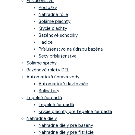
Príslušenstvo
Podložky
Náhradné fólie
Solárne plachty
Krycie plachty
Bazénové schodíky
Hadice
Príslušenstvo na údržbu bazéna
Sety príslušenstva
Solárne sprchy
Bazénové rolety DEL
Automatická úprava vody
Automatické dávkovače
Solinátory
Tepelné čerpadlá
Tepelné čerpadlá
Krycie płachty pre tepelné čerpadlá
Náhradné diely
Náhradné diely pre bazény
Náhradné diely pre filtrácie