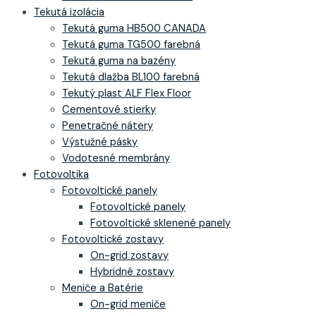
Tekutá izolácia
Tekutá guma HB500 CANADA
Tekutá guma TG500 farebná
Tekutá guma na bazény
Tekutá dlažba BL100 farebná
Tekutý plast ALF Flex Floor
Cementové stierky
Penetračné nátery
Výstužné pásky
Vodotesné membrány
Fotovoltika
Fotovoltické panely
Fotovoltické panely
Fotovoltické sklenené panely
Fotovoltické zostavy
On-grid zostavy
Hybridné zostavy
Meniče a Batérie
On-grid meniče