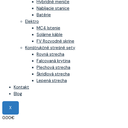
Hybridné meniče
Nabíjacie stanice
Batérie
Elektro
MC4 Istenie
Solárne káble
FV Rozvodné skrine
Konštrukčné strešné sety
Rovná strecha
Falcovaná krytina
Plechová strecha
Škridlová strecha
Lepená strecha
Kontakt
Blog
X
0.00
€