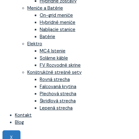
Hybridné zostavy
Meniče a Batérie
On-grid meniče
Hybridné meniče
Nabíjacie stanice
Batérie
Elektro
MC4 Istenie
Solárne káble
FV Rozvodné skrine
Konštrukčné strešné sety
Rovná strecha
Falcovaná krytina
Plechová strecha
Škridlová strecha
Lepená strecha
Kontakt
Blog
X