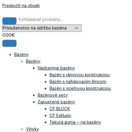
Preskočiť na obsah
0.00
€
Bazény
Bazény
Nadzemne bazény
Bazén s rámovou konštrukciou
Bazén s nafukovacím límcom
Bazén s oceľovou konštrukciou
Bazénové sety
Zapustené bazény
CF BLOCK
CF Exklusiv
Tekutá guma – na bazény
Vírivky