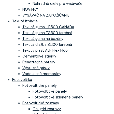
Náhradné diely pre vysávače
NOVINKY
VYSÁVAČ NA ZAPOŽIČANIE
Tekutá izolácia
Tekutá guma HB500 CANADA
Tekutá guma TG500 farebná
Tekutá guma na bazény
Tekutá dlažba BL100 farebná
Tekutý plast ALF Flex Floor
Cementové stierky
Penetračné nátery
Výstužné pásky
Vodotesné membrány
Fotovoltika
Fotovoltické panely
Fotovoltické panely
Fotovoltické sklenené panely
Fotovoltické zostavy
On-grid zostavy