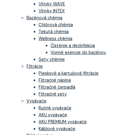
Vírivky WAVE
Vírivky INTEX
Bazénová chémia
Chlórová chémia
Tekutá chémia
Wellness chémia
Čistenie a dezinfekcia
Vonné esencie do bazénov
Sety chémie
Filtrácie
Pieskové a kartušové filtrácie
Filtračné náplne
Filtračné čerpadlá
Filtračné sety
Vysávače
Ručné vysávače
AKU vysávače
AKU PREMIUM vysávače
Káblové vysávače