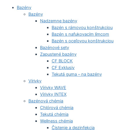
Bazény
Bazény
Nadzemne bazény
Bazén s rámovou konštrukciou
Bazén s nafukovacím límcom
Bazén s oceľovou konštrukciou
Bazénové sety
Zapustené bazény
CF BLOCK
CF Exklusiv
Tekutá guma – na bazény
Vírivky
Vírivky WAVE
Vírivky INTEX
Bazénová chémia
Chlórová chémia
Tekutá chémia
Wellness chémia
Čistenie a dezinfekcia