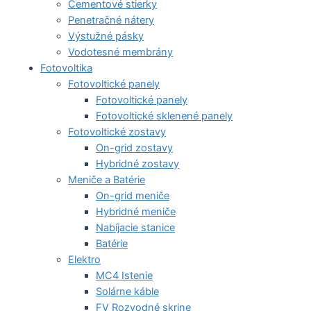
Cementové stierky
Penetračné nátery
Výstužné pásky
Vodotesné membrány
Fotovoltika
Fotovoltické panely
Fotovoltické panely
Fotovoltické sklenené panely
Fotovoltické zostavy
On-grid zostavy
Hybridné zostavy
Meniče a Batérie
On-grid meniče
Hybridné meniče
Nabíjacie stanice
Batérie
Elektro
MC4 Istenie
Solárne káble
FV Rozvodné skrine