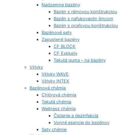
Nadzemne bazény
Bazén s rámovou konštrukciou
Bazén s nafukovacím límcom
Bazén s oceľovou konštrukciou
Bazénové sety
Zapustené bazény
CF BLOCK
CF Exklusiv
Tekutá guma – na bazény
Vírivky
Vírivky WAVE
Vírivky INTEX
Bazénová chémia
Chlórová chémia
Tekutá chémia
Wellness chémia
Čistenie a dezinfekcia
Vonné esencie do bazénov
Sety chémie