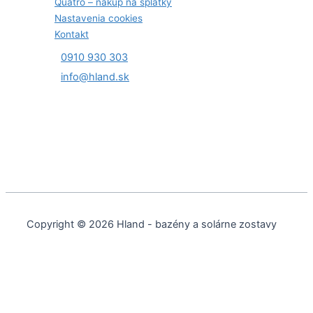
Quatro – nákup na splátky
Nastavenia cookies
Kontakt
0910 930 303
info@hland.sk
Copyright © 2026 Hland - bazény a solárne zostavy
Cookies a podobné technológie
Používame cookies a ďalšie technológie na sledovanie