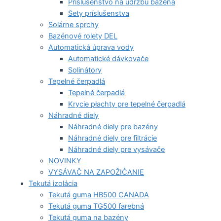
Príslušenstvo na údržbu bazéna
Sety príslušenstva
Solárne sprchy
Bazénové rolety DEL
Automatická úprava vody
Automatické dávkovače
Solinátory
Tepelné čerpadlá
Tepelné čerpadlá
Krycie płachty pre tepelné čerpadlá
Náhradné diely
Náhradné diely pre bazény
Náhradné diely pre filtrácie
Náhradné diely pre vysávače
NOVINKY
VYSÁVAČ NA ZAPOŽIČANIE
Tekutá izolácia
Tekutá guma HB500 CANADA
Tekutá guma TG500 farebná
Tekutá guma na bazény