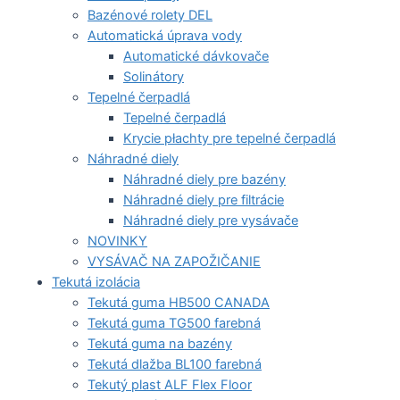
Bazénové rolety DEL
Automatická úprava vody
Automatické dávkovače
Solinátory
Tepelné čerpadlá
Tepelné čerpadlá
Krycie płachty pre tepelné čerpadlá
Náhradné diely
Náhradné diely pre bazény
Náhradné diely pre filtrácie
Náhradné diely pre vysávače
NOVINKY
VYSÁVAČ NA ZAPOŽIČANIE
Tekutá izolácia
Tekutá guma HB500 CANADA
Tekutá guma TG500 farebná
Tekutá guma na bazény
Tekutá dlažba BL100 farebná
Tekutý plast ALF Flex Floor