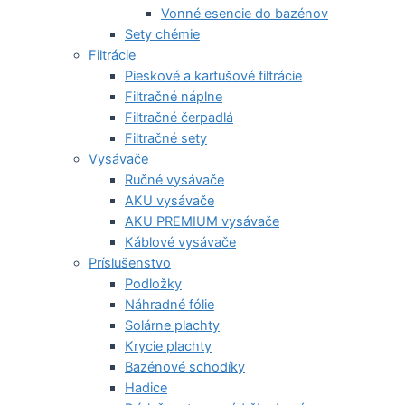
Vonné esencie do bazénov
Sety chémie
Filtrácie
Pieskové a kartušové filtrácie
Filtračné náplne
Filtračné čerpadlá
Filtračné sety
Vysávače
Ručné vysávače
AKU vysávače
AKU PREMIUM vysávače
Káblové vysávače
Príslušenstvo
Podložky
Náhradné fólie
Solárne plachty
Krycie plachty
Bazénové schodíky
Hadice