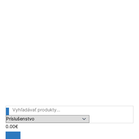
Preskočiť
na
obsah
0.00
€