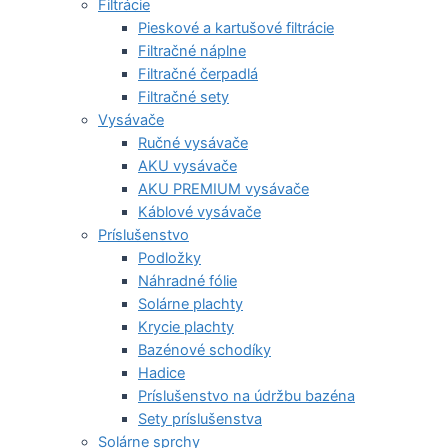
Filtrácie
Pieskové a kartušové filtrácie
Filtračné náplne
Filtračné čerpadlá
Filtračné sety
Vysávače
Ručné vysávače
AKU vysávače
AKU PREMIUM vysávače
Káblové vysávače
Príslušenstvo
Podložky
Náhradné fólie
Solárne plachty
Krycie plachty
Bazénové schodíky
Hadice
Príslušenstvo na údržbu bazéna
Sety príslušenstva
Solárne sprchy