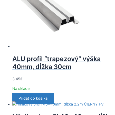
ALU profil “trapezový” výška
40mm, dĺžka 30cm
3.45
€
Na sklade
Pridať do košíka