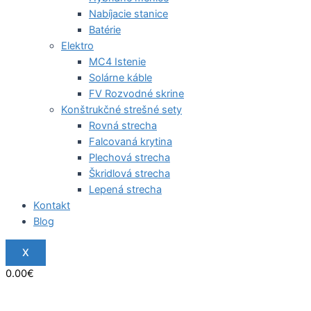
Nabíjacie stanice
Batérie
Elektro
MC4 Istenie
Solárne káble
FV Rozvodné skrine
Konštrukčné strešné sety
Rovná strecha
Falcovaná krytina
Plechová strecha
Škridlová strecha
Lepená strecha
Kontakt
Blog
X
0.00
€