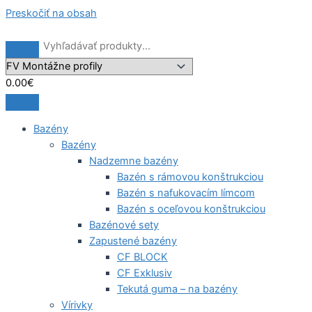
Preskočiť na obsah
0.00
€
Bazény
Bazény
Nadzemne bazény
Bazén s rámovou konštrukciou
Bazén s nafukovacím límcom
Bazén s oceľovou konštrukciou
Bazénové sety
Zapustené bazény
CF BLOCK
CF Exklusiv
Tekutá guma – na bazény
Vírivky