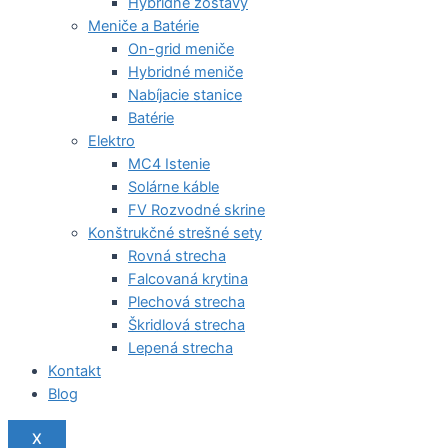
Hybridné zostavy
Meniče a Batérie
On-grid meniče
Hybridné meniče
Nabíjacie stanice
Batérie
Elektro
MC4 Istenie
Solárne káble
FV Rozvodné skrine
Konštrukčné strešné sety
Rovná strecha
Falcovaná krytina
Plechová strecha
Škridlová strecha
Lepená strecha
Kontakt
Blog
X