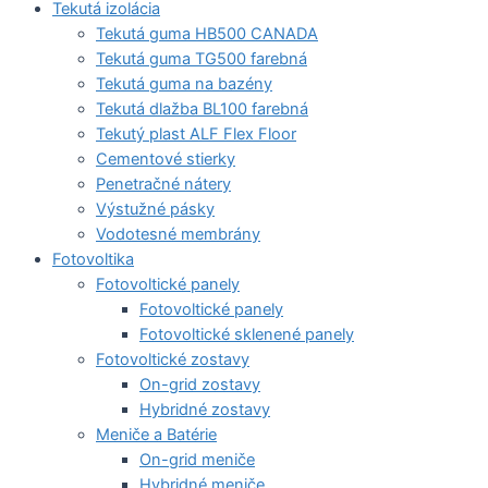
Tekutá izolácia
Tekutá guma HB500 CANADA
Tekutá guma TG500 farebná
Tekutá guma na bazény
Tekutá dlažba BL100 farebná
Tekutý plast ALF Flex Floor
Cementové stierky
Penetračné nátery
Výstužné pásky
Vodotesné membrány
Fotovoltika
Fotovoltické panely
Fotovoltické panely
Fotovoltické sklenené panely
Fotovoltické zostavy
On-grid zostavy
Hybridné zostavy
Meniče a Batérie
On-grid meniče
Hybridné meniče