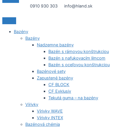
0910 930 303
info@hland.sk
Bazény
Bazény
Nadzemne bazény
Bazén s rámovou konštrukciou
Bazén s nafukovacím límcom
Bazén s oceľovou konštrukciou
Bazénové sety
Zapustené bazény
CF BLOCK
CF Exklusiv
Tekutá guma – na bazény
Vírivky
Vírivky WAVE
Vírivky INTEX
Bazénová chémia