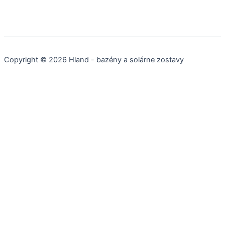
Copyright © 2026 Hland - bazény a solárne zostavy
Cookies a podobné technológie
Používame cookies a ďalšie technológie na sledovanie webu,
aby sme vám poskytli najlepšie možné služby, analyzovali
používanie a poskytovali marketingové kampane prispôsobené
vašim záujmom.
Marketing
Funkčné
Nevyhnutné