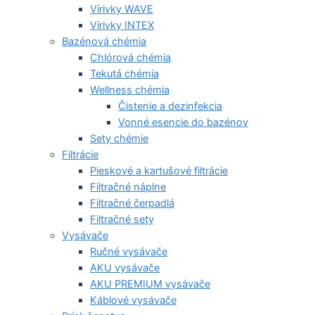
Vírivky WAVE
Vírivky INTEX
Bazénová chémia
Chlórová chémia
Tekutá chémia
Wellness chémia
Čistenie a dezinfekcia
Vonné esencie do bazénov
Sety chémie
Filtrácie
Pieskové a kartušové filtrácie
Filtračné náplne
Filtračné čerpadlá
Filtračné sety
Vysávače
Ručné vysávače
AKU vysávače
AKU PREMIUM vysávače
Káblové vysávače