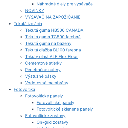
Náhradné diely pre vysávače
NOVINKY
VYSÁVAČ NA ZAPOŽIČANIE
Tekutá izolácia
Tekutá guma HB500 CANADA
Tekutá guma TG500 farebná
Tekutá guma na bazény
Tekutá dlažba BL100 farebná
Tekutý plast ALF Flex Floor
Cementové stierky
Penetračné nátery
Výstužné pásky
Vodotesné membrány
Fotovoltika
Fotovoltické panely
Fotovoltické panely
Fotovoltické sklenené panely
Fotovoltické zostavy
On-grid zostavy