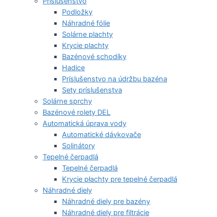
Príslušenstvo
Podložky
Náhradné fólie
Solárne plachty
Krycie plachty
Bazénové schodíky
Hadice
Príslušenstvo na údržbu bazéna
Sety príslušenstva
Solárne sprchy
Bazénové rolety DEL
Automatická úprava vody
Automatické dávkovače
Solinátory
Tepelné čerpadlá
Tepelné čerpadlá
Krycie płachty pre tepelné čerpadlá
Náhradné diely
Náhradné diely pre bazény
Náhradné diely pre filtrácie